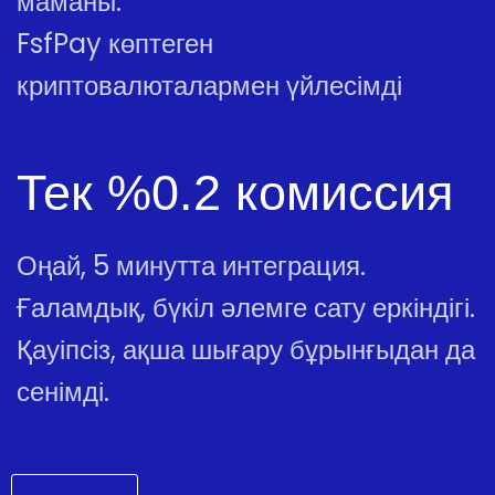
маманы.
FsfPay көптеген
криптовалюталармен үйлесімді
Тек %0.2 комиссия
Оңай, 5 минутта интеграция.
Ғаламдық, бүкіл әлемге сату еркіндігі.
Қауіпсіз, ақша шығару бұрынғыдан да
сенімді.