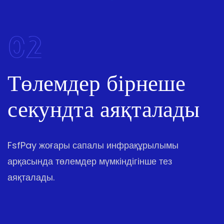
02
Төлемдер бірнеше
секундта аяқталады
FsfPay жоғары сапалы инфрақұрылымы
арқасында төлемдер мүмкіндігінше тез
аяқталады.