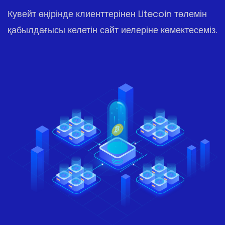
Кувейт өңірінде клиенттерінен Litecoin төлемін
қабылдағысы келетін сайт иелеріне көмектесеміз.