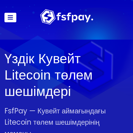
Үздік Кувейт
Litecoin төлем
шешімдері
FsfPay — Кувейт аймағындағы
Litecoin төлем шешімдерінің