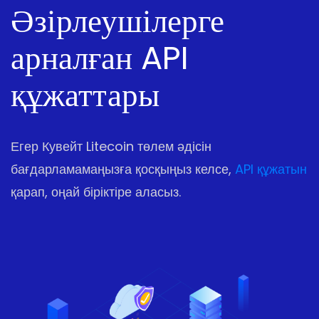
Әзірлеушілерге
арналған API
құжаттары
Егер Кувейт Litecoin төлем әдісін
бағдарламамаңызға қосқыңыз келсе,
API құжатын
қарап, оңай біріктіре аласыз.