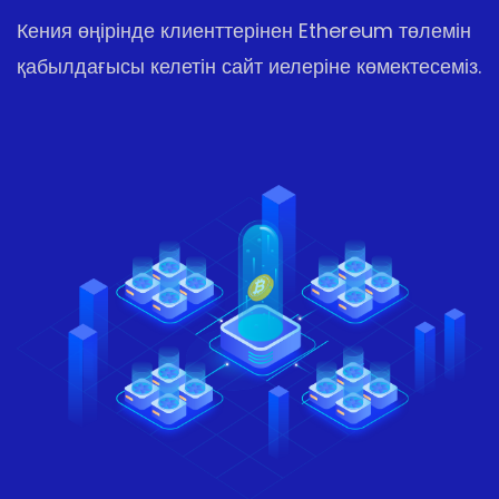
Кения өңірінде клиенттерінен Ethereum төлемін
қабылдағысы келетін сайт иелеріне көмектесеміз.