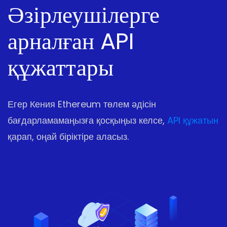
Әзірлеушілерге
арналған API
құжаттары
Егер Кения Ethereum төлем әдісін
бағдарламамаңызға қосқыңыз келсе,
API құжатын
қарап, оңай біріктіре аласыз.