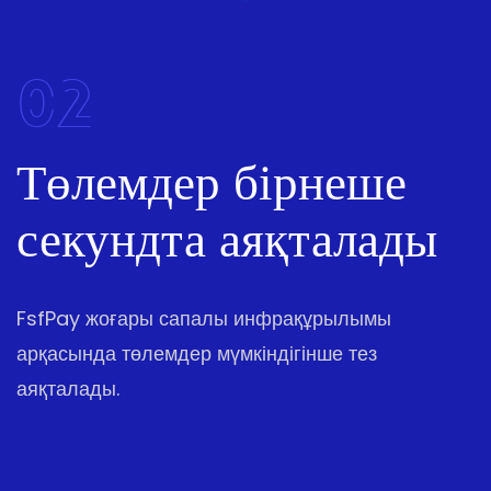
02
Төлемдер бірнеше
секундта аяқталады
FsfPay жоғары сапалы инфрақұрылымы
арқасында төлемдер мүмкіндігінше тез
аяқталады.