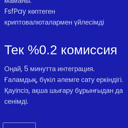
маманы.
FsfPay көптеген
криптовалюталармен үйлесімді
Тек %0.2 комиссия
Оңай, 5 минутта интеграция.
Ғаламдық, бүкіл әлемге сату еркіндігі.
Қауіпсіз, ақша шығару бұрынғыдан да
сенімді.