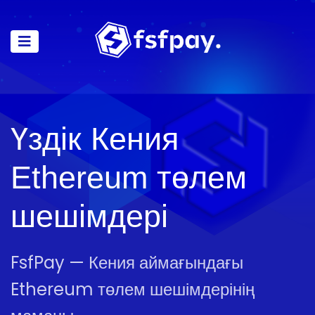
Үздік Кения
Ethereum төлем
шешімдері
FsfPay — Кения аймағындағы
Ethereum төлем шешімдерінің