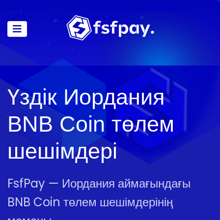
Үздік Иордания
BNB Coin төлем
шешімдері
FsfPay — Иордания аймағындағы
BNB Coin төлем шешімдерінің