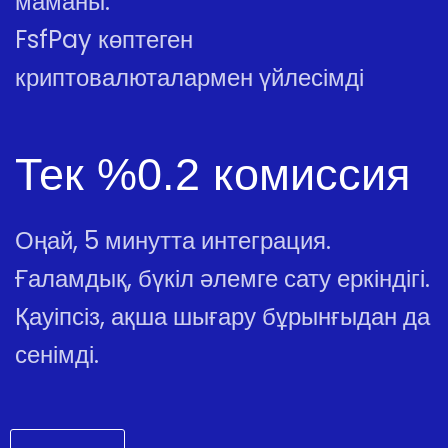
маманы.
FsfPay көптеген
криптовалюталармен үйлесімді
Тек %0.2 комиссия
Оңай, 5 минутта интеграция.
Ғаламдық, бүкіл әлемге сату еркіндігі.
Қауіпсіз, ақша шығару бұрынғыдан да
сенімді.