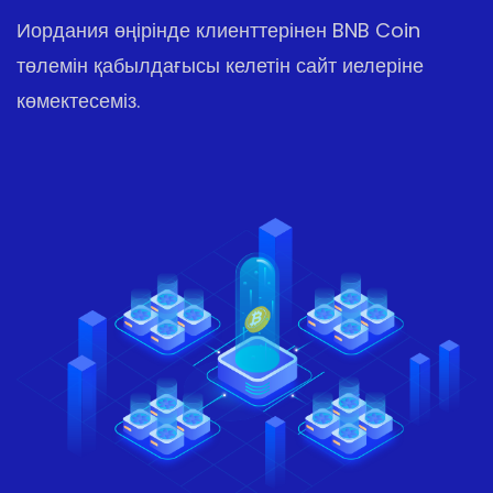
Иордания өңірінде клиенттерінен BNB Coin
төлемін қабылдағысы келетін сайт иелеріне
көмектесеміз.