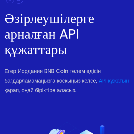
Әзірлеушілерге
арналған API
құжаттары
Егер Иордания BNB Coin төлем әдісін
бағдарламамаңызға қосқыңыз келсе,
API құжатын
қарап, оңай біріктіре аласыз.