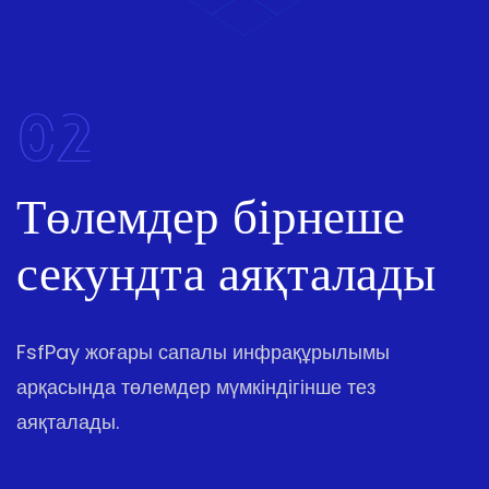
02
Төлемдер бірнеше
секундта аяқталады
FsfPay жоғары сапалы инфрақұрылымы
арқасында төлемдер мүмкіндігінше тез
аяқталады.