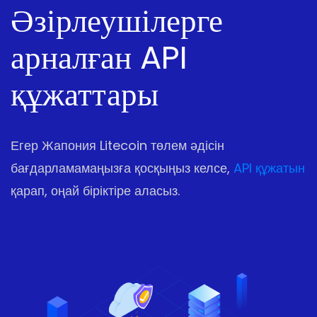
Әзірлеушілерге
арналған API
құжаттары
Егер Жапония Litecoin төлем әдісін
бағдарламамаңызға қосқыңыз келсе,
API құжатын
қарап, оңай біріктіре аласыз.