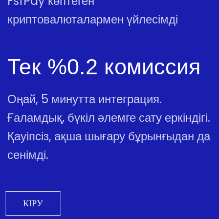
FsfPay көптеген
криптовалюталармен үйлесімді
Тек %0.2 комиссия
Оңай, 5 минутта интеграция.
Ғаламдық, бүкіл әлемге сату еркіндігі.
Қауіпсіз, ақша шығару бұрынғыдан да
сенімді.
КІРУ