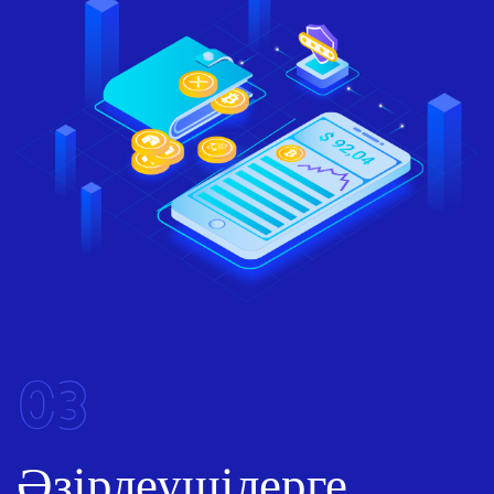
03
Әзірлеушілерге