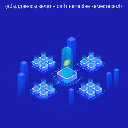
қабылдағысы келетін сайт иелеріне көмектесеміз.