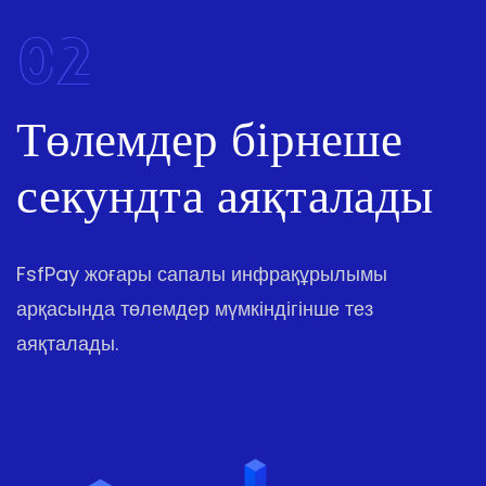
02
Төлемдер бірнеше
секундта аяқталады
FsfPay жоғары сапалы инфрақұрылымы
арқасында төлемдер мүмкіндігінше тез
аяқталады.