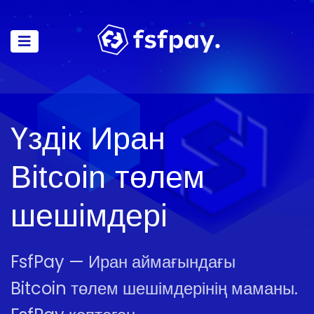
Үздік Иран
Bitcoin төлем
шешімдері
FsfPay — Иран аймағындағы
Bitcoin төлем шешімдерінің маманы.