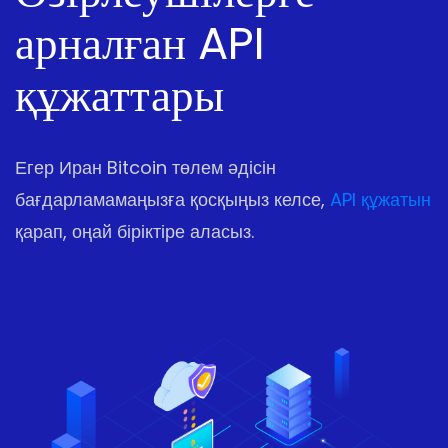
арналған API
құжаттары
Егер Иран Bitcoin төлем әдісін
бағдарламамаңызға қосқыңыз келсе,
API құжатын
қарап, оңай біріктіре аласыз.