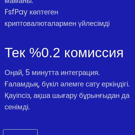
маманы.
FsfPay көптеген
криптовалюталармен үйлесімді
Тек %0.2 комиссия
Оңай, 5 минутта интеграция.
Ғаламдық, бүкіл әлемге сату еркіндігі.
Қауіпсіз, ақша шығару бұрынғыдан да
сенімді.