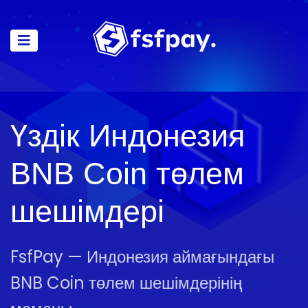
Үздік Индонезия
BNB Coin төлем
шешімдері
FsfPay — Индонезия аймағындағы
BNB Coin төлем шешімдерінің