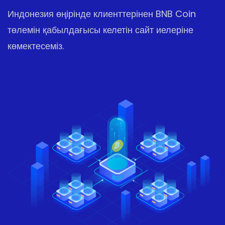
Индонезия өңірінде клиенттерінен BNB Coin
төлемін қабылдағысы келетін сайт иелеріне
көмектесеміз.