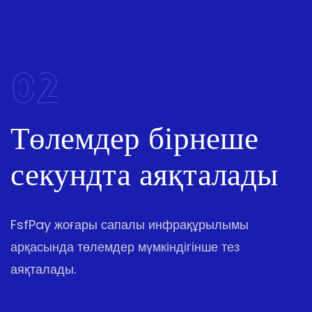
02
Төлемдер бірнеше
секундта аяқталады
FsfPay жоғары сапалы инфрақұрылымы
арқасында төлемдер мүмкіндігінше тез
аяқталады.