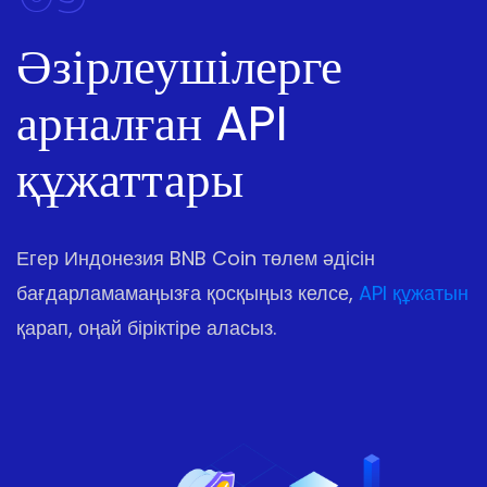
Әзірлеушілерге
арналған API
құжаттары
Егер Индонезия BNB Coin төлем әдісін
бағдарламамаңызға қосқыңыз келсе,
API құжатын
қарап, оңай біріктіре аласыз.