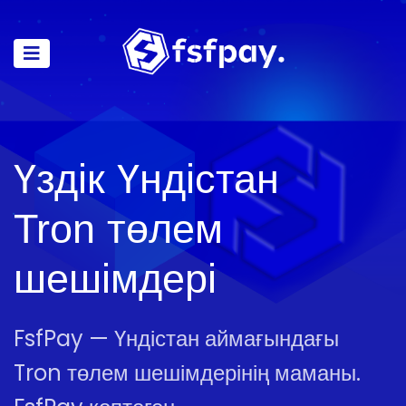
Үздік Үндістан
Tron төлем
шешімдері
FsfPay — Үндістан аймағындағы
Tron төлем шешімдерінің маманы.