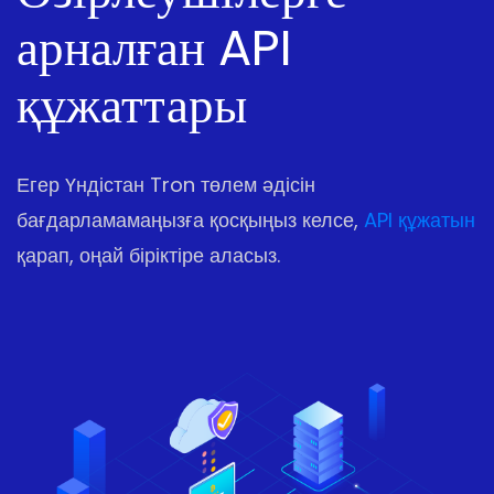
арналған API
құжаттары
Егер Үндістан Tron төлем әдісін
бағдарламамаңызға қосқыңыз келсе,
API құжатын
қарап, оңай біріктіре аласыз.