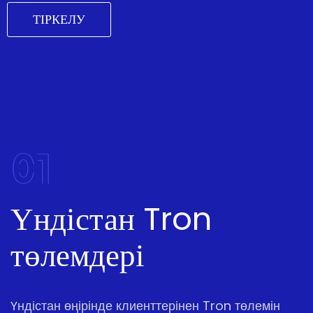
ТІРКЕЛУ
01
Үндістан Tron
төлемдері
Үндістан өңірінде клиенттерінен Tron төлемін