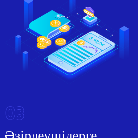
03
Әзірлеушілерге