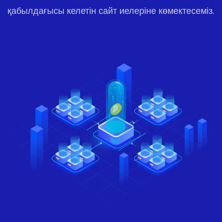
қабылдағысы келетін сайт иелеріне көмектесеміз.