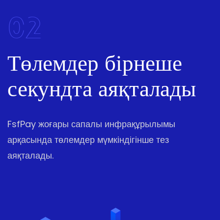
02
Төлемдер бірнеше
секундта аяқталады
FsfPay жоғары сапалы инфрақұрылымы
арқасында төлемдер мүмкіндігінше тез
аяқталады.