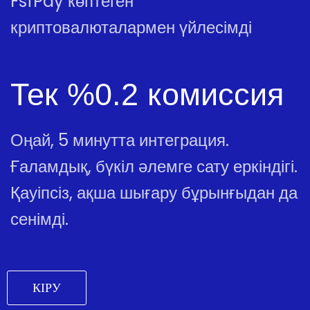
FsfPay көптеген
криптовалюталармен үйлесімді
Тек %0.2 комиссия
Оңай, 5 минутта интеграция.
Ғаламдық, бүкіл әлемге сату еркіндігі.
Қауіпсіз, ақша шығару бұрынғыдан да
сенімді.
КІРУ