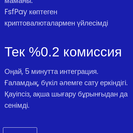
маманы.
FsfPay көптеген
криптовалюталармен үйлесімді
Тек %0.2 комиссия
Оңай, 5 минутта интеграция.
Ғаламдық, бүкіл әлемге сату еркіндігі.
Қауіпсіз, ақша шығару бұрынғыдан да
сенімді.