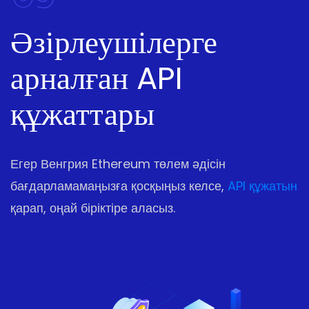
Әзірлеушілерге
арналған API
құжаттары
Егер Венгрия Ethereum төлем әдісін
бағдарламамаңызға қосқыңыз келсе,
API құжатын
қарап, оңай біріктіре аласыз.