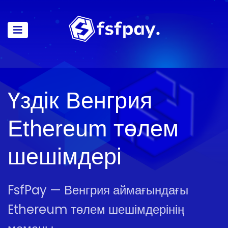
Үздік Венгрия
Ethereum төлем
шешімдері
FsfPay — Венгрия аймағындағы
Ethereum төлем шешімдерінің