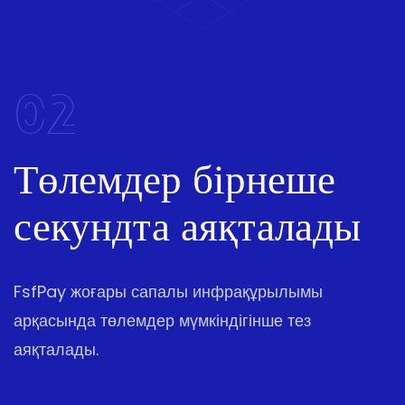
02
Төлемдер бірнеше
секундта аяқталады
FsfPay жоғары сапалы инфрақұрылымы
арқасында төлемдер мүмкіндігінше тез
аяқталады.