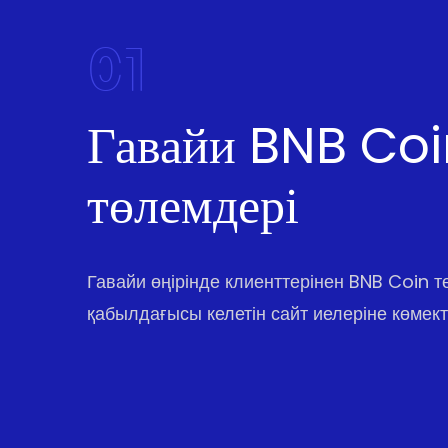
01
Гавайи BNB Co
төлемдері
Гавайи өңірінде клиенттерінен BNB Coin т
қабылдағысы келетін сайт иелеріне көмект