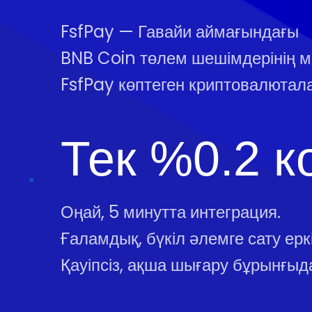
FsfPay — Гавайи аймағындағы
BNB Coin төлем шешімдерінің 
FsfPay көптеген криптовалютал
Тек %0.2 к
Оңай, 5 минутта интеграция.
Ғаламдық, бүкіл әлемге сату еркін
Қауіпсіз, ақша шығару бұрынғыда