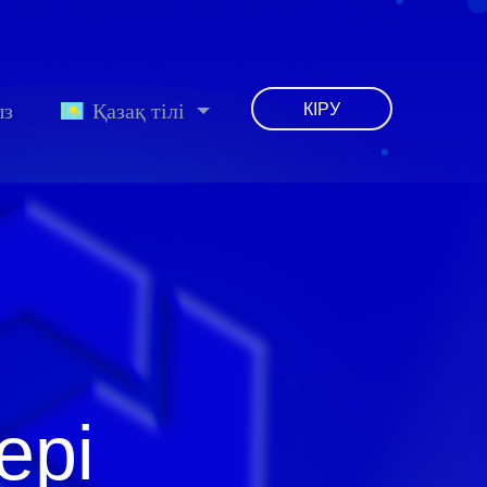
ыз
Қазақ тілі
КІРУ
ері