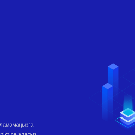
рламамаңызға
ріктіре аласыз.