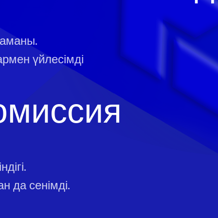
маманы.
армен үйлесімді
омиссия
дігі.
н да сенімді.