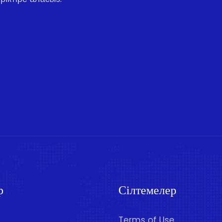
р
Сілтемелер
Terms of Use