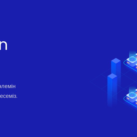
in
өлемін
есеміз.