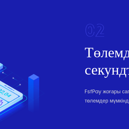
02
Төлемд
секунд
FsfPay жоғары с
төлемдер мүмкінді