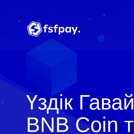
Үздік Гава
BNB Coin 