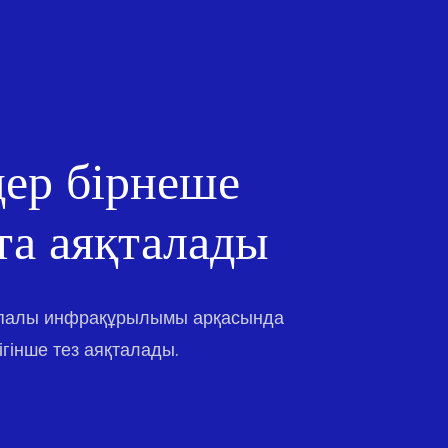
ер бірнеше
та аяқталады
апалы инфрақұрылымы арқасында
гінше тез аяқталады.