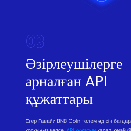
03
Әзірлеушілерге
арналған API
құжаттары
Егер Гавайи BNB Coin төлем әдісін бағда
қосқыңыз келсе,
API құжатын
қарап, оңай бі