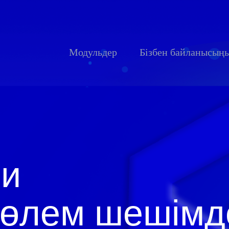
Модульдер
Бізбен байланысың
йи
төлем шешімд