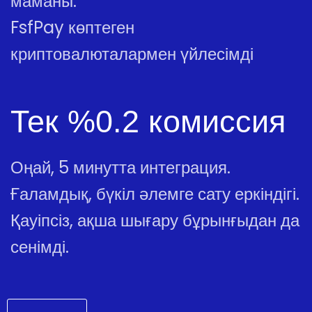
маманы.
FsfPay көптеген
криптовалюталармен үйлесімді
Тек %0.2 комиссия
Оңай, 5 минутта интеграция.
Ғаламдық, бүкіл әлемге сату еркіндігі.
Қауіпсіз, ақша шығару бұрынғыдан да
сенімді.