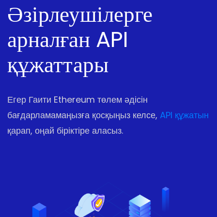
Әзірлеушілерге
арналған API
құжаттары
Егер Гаити Ethereum төлем әдісін
бағдарламамаңызға қосқыңыз келсе,
API құжатын
қарап, оңай біріктіре аласыз.