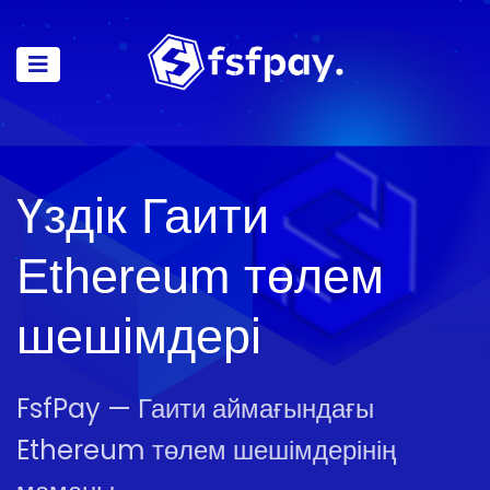
Үздік Гаити
Ethereum төлем
шешімдері
FsfPay — Гаити аймағындағы
Ethereum төлем шешімдерінің