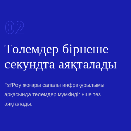
02
Төлемдер бірнеше
секундта аяқталады
FsfPay жоғары сапалы инфрақұрылымы
арқасында төлемдер мүмкіндігінше тез
аяқталады.