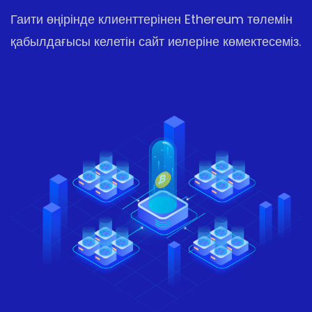
Гаити өңірінде клиенттерінен Ethereum төлемін
қабылдағысы келетін сайт иелеріне көмектесеміз.