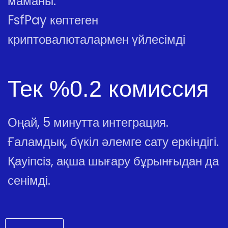
маманы.
FsfPay көптеген
криптовалюталармен үйлесімді
Тек %0.2 комиссия
Оңай, 5 минутта интеграция.
Ғаламдық, бүкіл әлемге сату еркіндігі.
Қауіпсіз, ақша шығару бұрынғыдан да
сенімді.