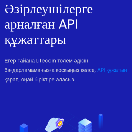
Әзірлеушілерге
арналған API
құжаттары
Егер Гайана Litecoin төлем әдісін
бағдарламамаңызға қосқыңыз келсе,
API құжатын
қарап, оңай біріктіре аласыз.