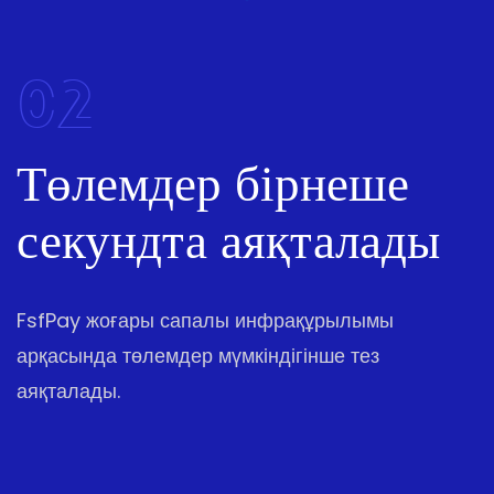
02
Төлемдер бірнеше
секундта аяқталады
FsfPay жоғары сапалы инфрақұрылымы
арқасында төлемдер мүмкіндігінше тез
аяқталады.