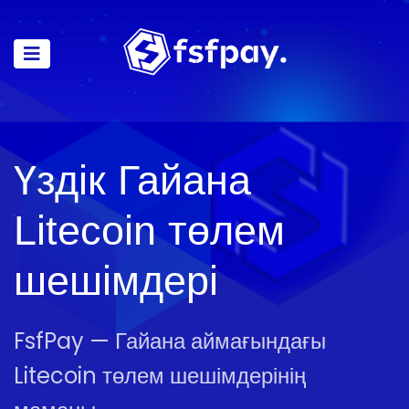
Үздік Гайана
Litecoin төлем
шешімдері
FsfPay — Гайана аймағындағы
Litecoin төлем шешімдерінің