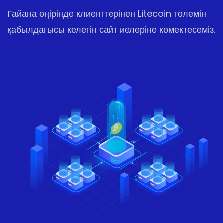
Гайана өңірінде клиенттерінен Litecoin төлемін
қабылдағысы келетін сайт иелеріне көмектесеміз.