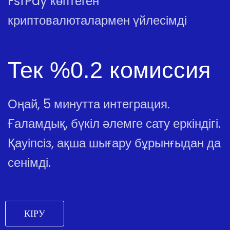
FsfPay көптеген
криптовалюталармен үйлесімді
Тек %0.2 комиссия
Оңай, 5 минутта интеграция.
Ғаламдық, бүкіл әлемге сату еркіндігі.
Қауіпсіз, ақша шығару бұрынғыдан да
сенімді.
КІРУ