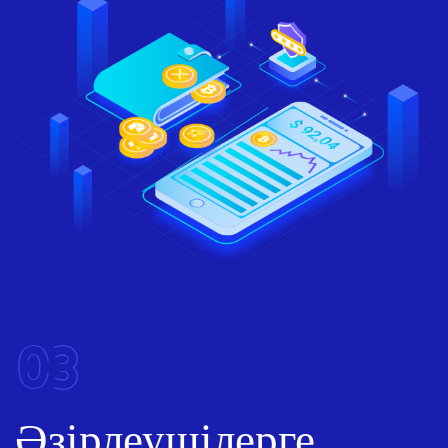
03
Әзірлеушілерге