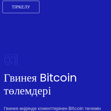
ТІРКЕЛУ
01
Гвинея Bitcoin
төлемдері
Гвинея өңірінде клиенттерінен Bitcoin төлемін