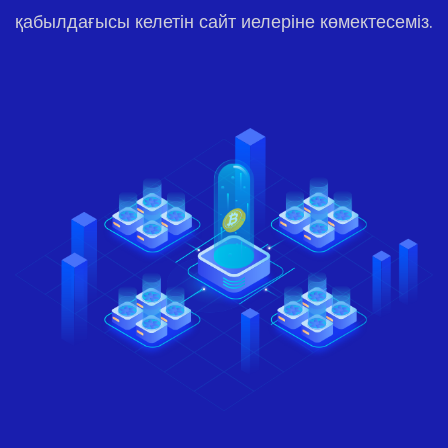
қабылдағысы келетін сайт иелеріне көмектесеміз.