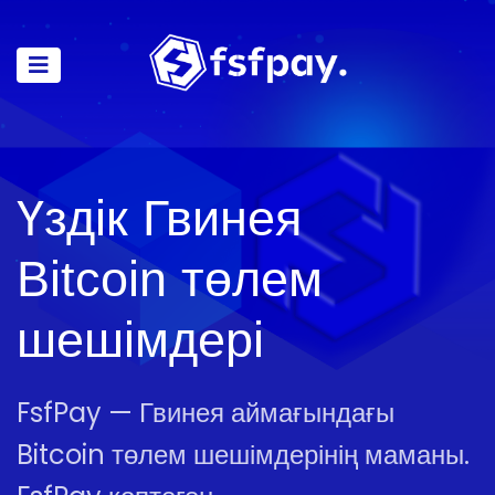
Үздік Гвинея
Bitcoin төлем
шешімдері
FsfPay — Гвинея аймағындағы
Bitcoin төлем шешімдерінің маманы.