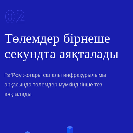
02
Төлемдер бірнеше
секундта аяқталады
FsfPay жоғары сапалы инфрақұрылымы
арқасында төлемдер мүмкіндігінше тез
аяқталады.