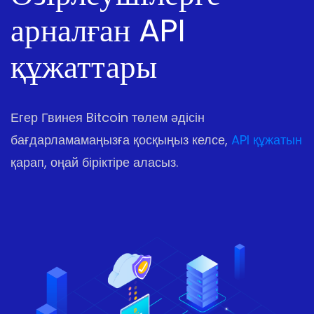
арналған API
құжаттары
Егер Гвинея Bitcoin төлем әдісін
бағдарламамаңызға қосқыңыз келсе,
API құжатын
қарап, оңай біріктіре аласыз.