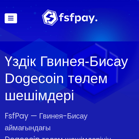
Үздік Гвинея-Бисау
Dogecoin төлем
шешімдері
FsfPay — Гвинея-Бисау
аймағындағы