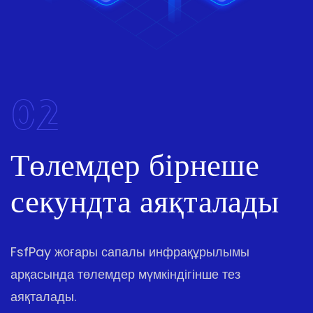
02
Төлемдер бірнеше
секундта аяқталады
FsfPay жоғары сапалы инфрақұрылымы
арқасында төлемдер мүмкіндігінше тез
аяқталады.