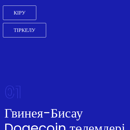
КІРУ
ТІРКЕЛУ
01
Гвинея-Бисау
Dogecoin төлемдері