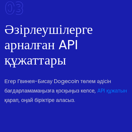
03
Әзірлеушілерге
арналған API
құжаттары
Егер Гвинея-Бисау Dogecoin төлем әдісін
бағдарламамаңызға қосқыңыз келсе,
API құжатын
қарап, оңай біріктіре аласыз.