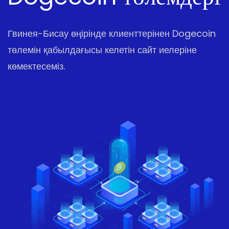
Гвинея-Бисау өңірінде клиенттерінен Dogecoin
төлемін қабылдағысы келетін сайт иелеріне
көмектесеміз.