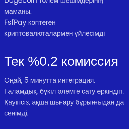
Dogecoin төлем шешімдерінің
маманы.
FsfPay көптеген
криптовалюталармен үйлесімді
Тек %0.2 комиссия
Оңай, 5 минутта интеграция.
Ғаламдық, бүкіл әлемге сату еркіндігі.
Қауіпсіз, ақша шығару бұрынғыдан да
сенімді.