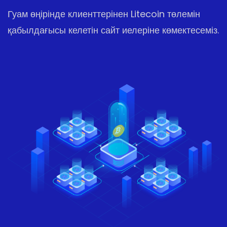
Гуам өңірінде клиенттерінен Litecoin төлемін
қабылдағысы келетін сайт иелеріне көмектесеміз.