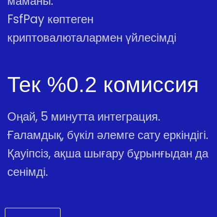
маманы.
FsfPay көптеген
криптовалюталармен үйлесімді
Тек %0.2 комиссия
Оңай, 5 минутта интеграция.
Ғаламдық, бүкіл әлемге сату еркіндігі.
Қауіпсіз, ақша шығару бұрынғыдан да
сенімді.