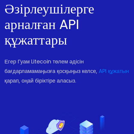
Әзірлеушілерге
арналған API
құжаттары
Егер Гуам Litecoin төлем әдісін
бағдарламамаңызға қосқыңыз келсе,
API құжатын
қарап, оңай біріктіре аласыз.