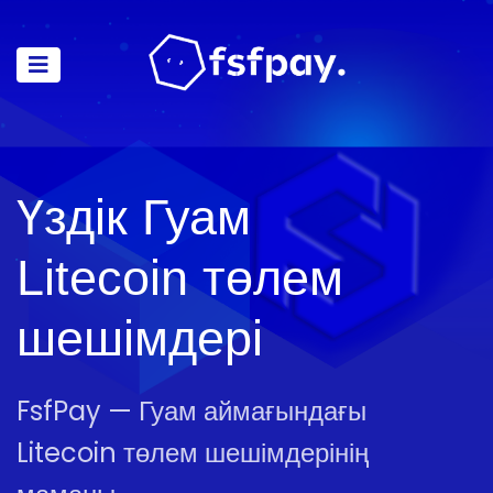
Үздік Гуам
Litecoin төлем
шешімдері
FsfPay — Гуам аймағындағы
Litecoin төлем шешімдерінің