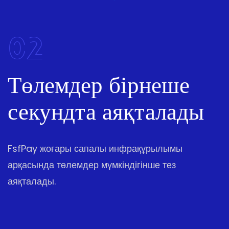
02
Төлемдер бірнеше
секундта аяқталады
FsfPay жоғары сапалы инфрақұрылымы
арқасында төлемдер мүмкіндігінше тез
аяқталады.