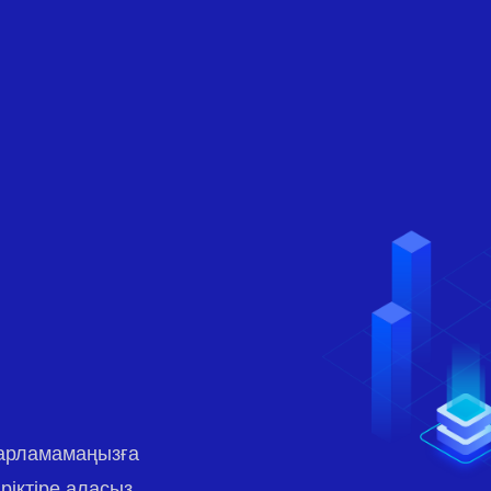
дарламамаңызға
ріктіре аласыз.