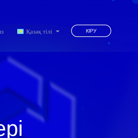
ыз
Қазақ тілі
КІРУ
ері