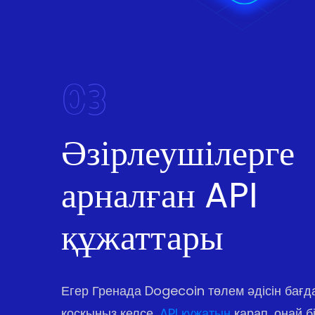
03
Әзірлеушілерге
арналған API
құжаттары
Егер Гренада Dogecoin төлем әдісін бағ
қосқыңыз келсе,
API құжатын
қарап, оңай бі