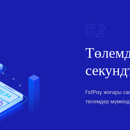
02
Төлемд
секунд
FsfPay жоғары с
төлемдер мүмкінді