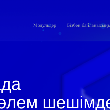
Модульдер
Бізбен байланысың
ада
төлем шешімд