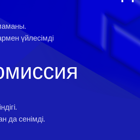
маманы.
армен үйлесімді
омиссия
дігі.
н да сенімді.