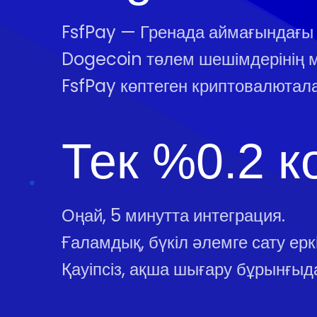
FsfPay — Гренада аймағындағы
Dogecoin төлем шешімдерінің 
FsfPay көптеген криптовалютал
Тек %0.2 к
Оңай, 5 минутта интеграция.
Ғаламдық, бүкіл әлемге сату еркін
Қауіпсіз, ақша шығару бұрынғыда