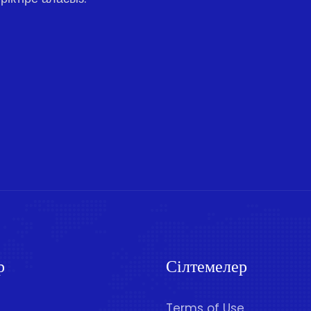
р
Сілтемелер
Terms of Use