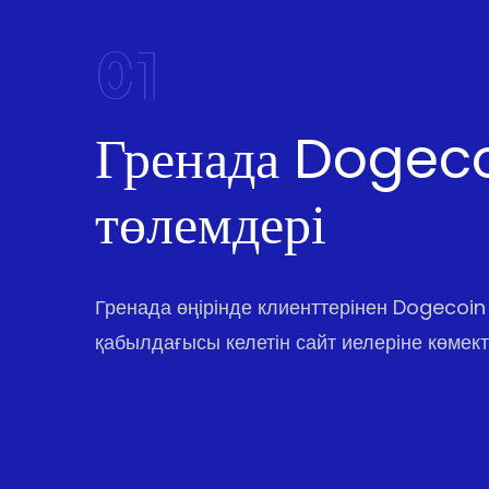
01
Гренада Dogec
төлемдері
Гренада өңірінде клиенттерінен Dogecoin
қабылдағысы келетін сайт иелеріне көмект