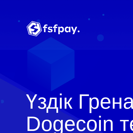
Үздік Грен
Dogecoin 