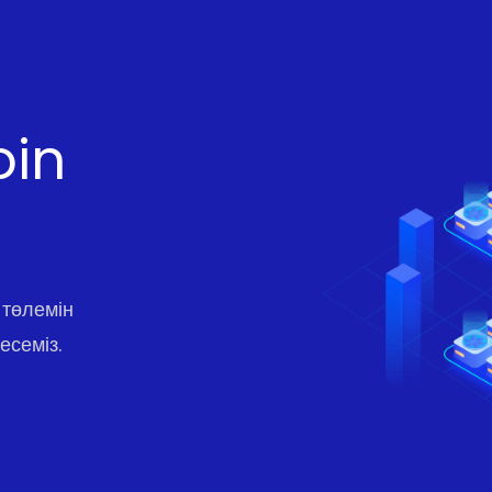
oin
 төлемін
есеміз.