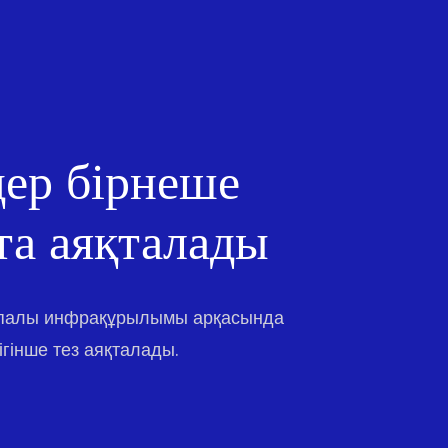
ер бірнеше
та аяқталады
апалы инфрақұрылымы арқасында
гінше тез аяқталады.