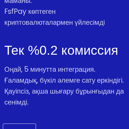
маманы.
FsfPay көптеген
криптовалюталармен үйлесімді
Тек %0.2 комиссия
Оңай, 5 минутта интеграция.
Ғаламдық, бүкіл әлемге сату еркіндігі.
Қауіпсіз, ақша шығару бұрынғыдан да
сенімді.