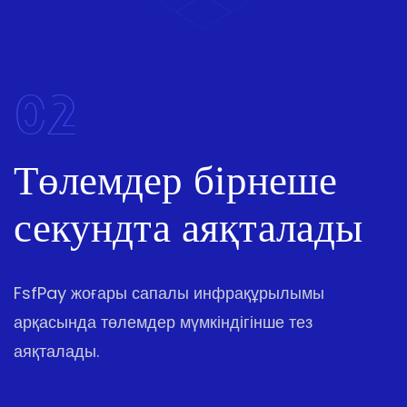
02
Төлемдер бірнеше
секундта аяқталады
FsfPay жоғары сапалы инфрақұрылымы
арқасында төлемдер мүмкіндігінше тез
аяқталады.