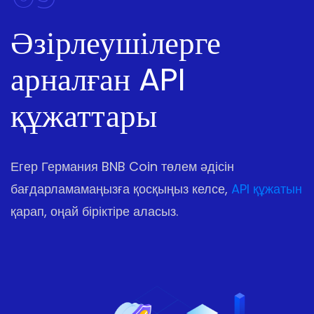
Әзірлеушілерге
арналған API
құжаттары
Егер Германия BNB Coin төлем әдісін
бағдарламамаңызға қосқыңыз келсе,
API құжатын
қарап, оңай біріктіре аласыз.