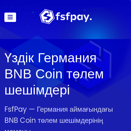
Үздік Германия
BNB Coin төлем
шешімдері
FsfPay — Германия аймағындағы
BNB Coin төлем шешімдерінің