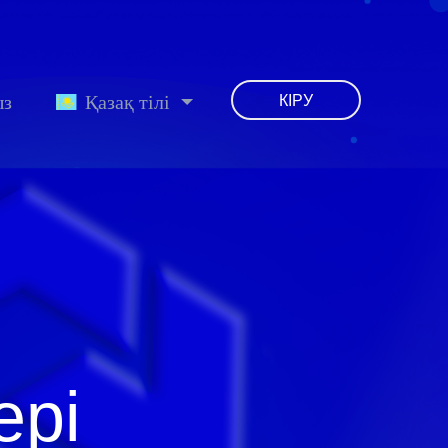
ыз
Қазақ тілі
КІРУ
ері