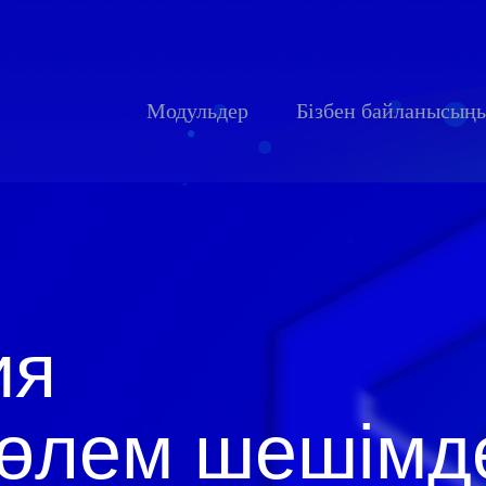
Модульдер
Бізбен байланысың
ия
төлем шешімд