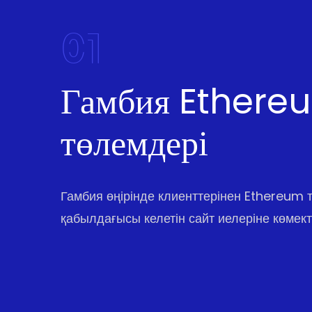
01
Гамбия Ethere
төлемдері
Гамбия өңірінде клиенттерінен Ethereum 
қабылдағысы келетін сайт иелеріне көмект