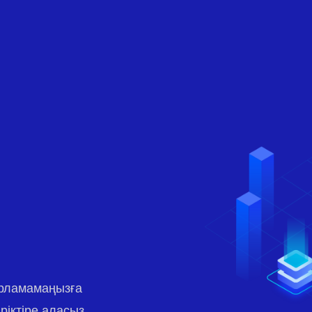
арламамаңызға
ріктіре аласыз.