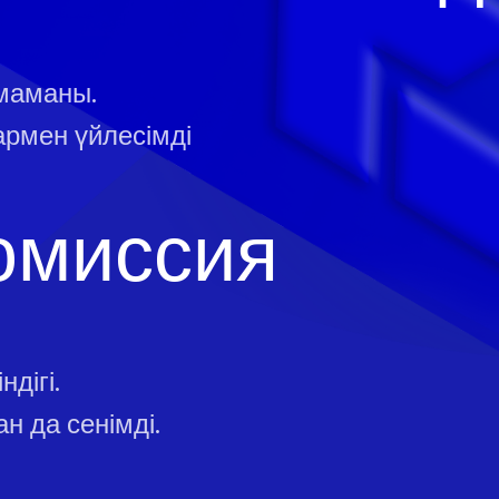
маманы.
армен үйлесімді
омиссия
дігі.
н да сенімді.