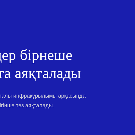
ер бірнеше
та аяқталады
апалы инфрақұрылымы арқасында
гінше тез аяқталады.