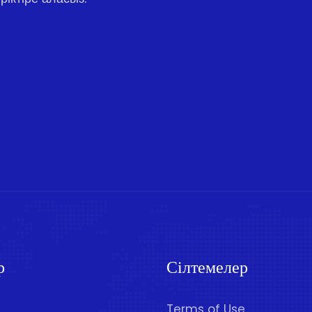
р
Сілтемелер
Terms of Use