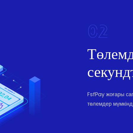
02
Төлемд
секунд
FsfPay жоғары с
төлемдер мүмкінді