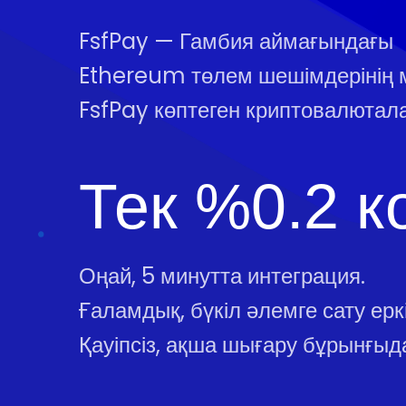
FsfPay — Гамбия аймағындағы
Ethereum төлем шешімдерінің 
FsfPay көптеген криптовалютал
Тек %0.2 к
Оңай, 5 минутта интеграция.
Ғаламдық, бүкіл әлемге сату еркін
Қауіпсіз, ақша шығару бұрынғыда