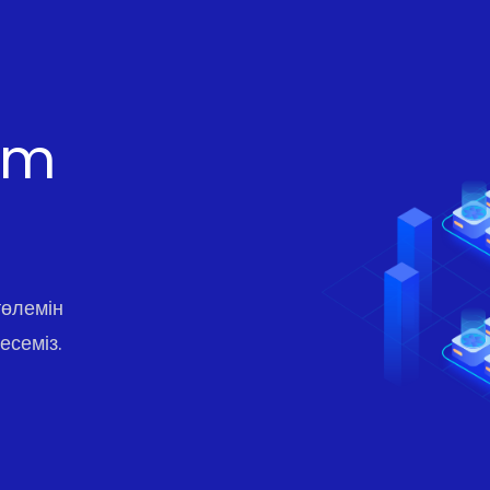
um
төлемін
есеміз.