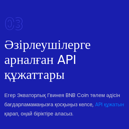
03
Әзірлеушілерге
арналған API
құжаттары
Егер Экваторлық Гвинея BNB Coin төлем әдісін
бағдарламамаңызға қосқыңыз келсе,
API құжатын
қарап, оңай біріктіре аласыз.