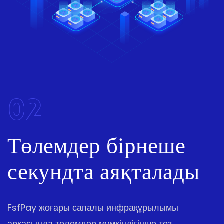
02
Төлемдер бірнеше
секундта аяқталады
FsfPay жоғары сапалы инфрақұрылымы
арқасында төлемдер мүмкіндігінше тез