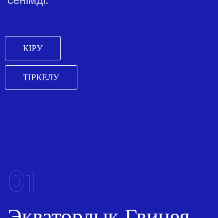
КІРУ
ТІРКЕЛУ
01
Экваторлық Гвинея