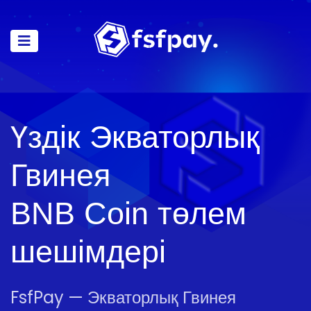
Үздік Экваторлық
Гвинея
BNB Coin төлем
шешімдері
FsfPay — Экваторлық Гвинея