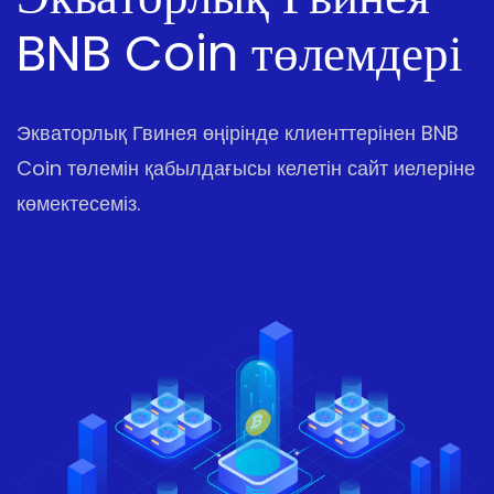
BNB Coin төлемдері
Экваторлық Гвинея өңірінде клиенттерінен BNB
Coin төлемін қабылдағысы келетін сайт иелеріне
көмектесеміз.