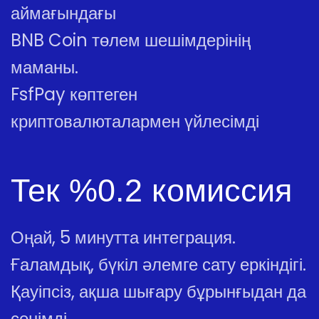
аймағындағы
BNB Coin төлем шешімдерінің
маманы.
FsfPay көптеген
криптовалюталармен үйлесімді
Тек %0.2 комиссия
Оңай, 5 минутта интеграция.
Ғаламдық, бүкіл әлемге сату еркіндігі.
Қауіпсіз, ақша шығару бұрынғыдан да
сенімді.