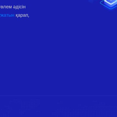
өлем әдісін
ұжатын
қарап,