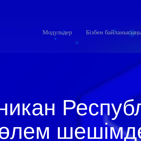
Модульдер
Бізбен байланысың
иникан Респуб
төлем шешімд