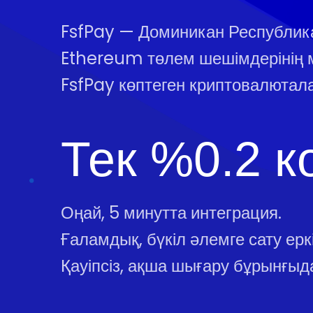
FsfPay — Доминикан Республик
Ethereum төлем шешімдерінің 
FsfPay көптеген криптовалютал
Тек %0.2 к
Оңай, 5 минутта интеграция.
Ғаламдық, бүкіл әлемге сату еркін
Қауіпсіз, ақша шығару бұрынғыда