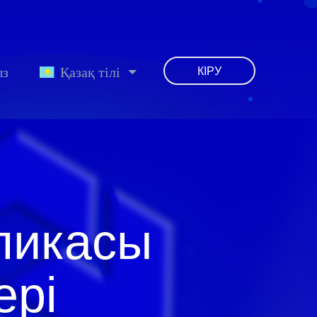
ыз
Қазақ тілі
КІРУ
ликасы
ері