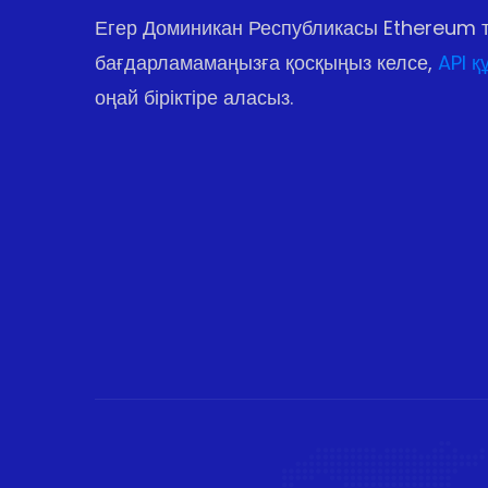
Егер Доминикан Республикасы Ethereum т
бағдарламамаңызға қосқыңыз келсе,
API қ
оңай біріктіре аласыз.