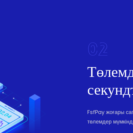
02
Төлемд
секунд
FsfPay жоғары с
төлемдер мүмкінді