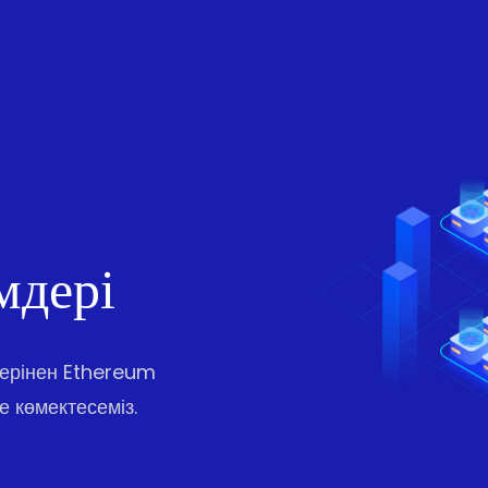
мдері
терінен Ethereum
е көмектесеміз.