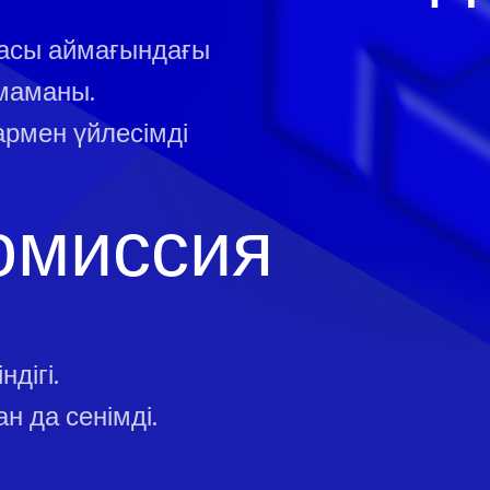
асы аймағындағы
маманы.
армен үйлесімді
омиссия
дігі.
н да сенімді.