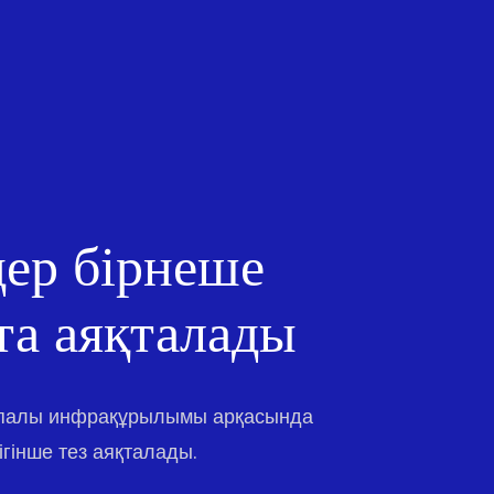
ер бірнеше
та аяқталады
апалы инфрақұрылымы арқасында
гінше тез аяқталады.