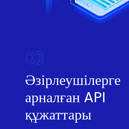
03
Әзірлеушілерге
арналған API
құжаттары