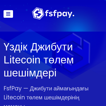
Үздік Джибути
Litecoin төлем
шешімдері
FsfPay — Джибути аймағындағы
Litecoin төлем шешімдерінің