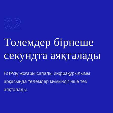
02
Төлемдер бірнеше
секундта аяқталады
FsfPay жоғары сапалы инфрақұрылымы
арқасында төлемдер мүмкіндігінше тез
аяқталады.