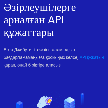
Әзірлеушілерге
арналған API
құжаттары
Егер Джибути Litecoin төлем әдісін
бағдарламамаңызға қосқыңыз келсе,
API құжатын
қарап, оңай біріктіре аласыз.