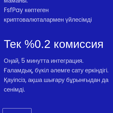
маманы.
FsfPay көптеген
криптовалюталармен үйлесімді
Тек %0.2 комиссия
Оңай, 5 минутта интеграция.
Ғаламдық, бүкіл әлемге сату еркіндігі.
Қауіпсіз, ақша шығару бұрынғыдан да
сенімді.