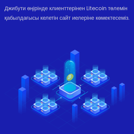
Джибути өңірінде клиенттерінен Litecoin төлемін
қабылдағысы келетін сайт иелеріне көмектесеміз.