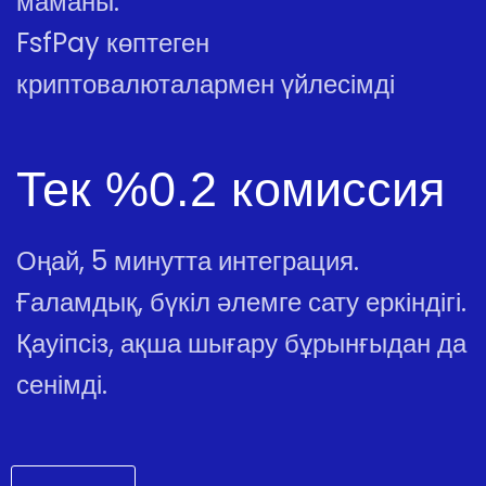
маманы.
FsfPay көптеген
криптовалюталармен үйлесімді
Тек %0.2 комиссия
Оңай, 5 минутта интеграция.
Ғаламдық, бүкіл әлемге сату еркіндігі.
Қауіпсіз, ақша шығару бұрынғыдан да
сенімді.