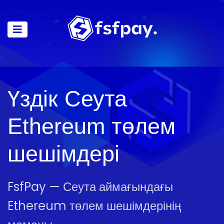
Үздік Сеута
Ethereum төлем
шешімдері
FsfPay — Сеута аймағындағы
Ethereum төлем шешімдерінің