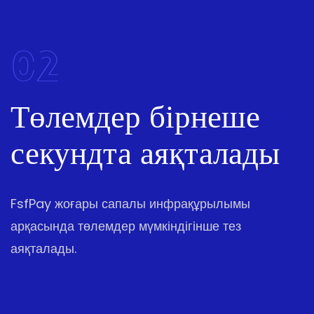
02
Төлемдер бірнеше
секундта аяқталады
FsfPay жоғары сапалы инфрақұрылымы
арқасында төлемдер мүмкіндігінше тез
аяқталады.