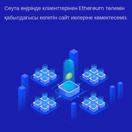
Сеута өңірінде клиенттерінен Ethereum төлемін
қабылдағысы келетін сайт иелеріне көмектесеміз.