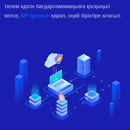
төлем әдісін бағдарламамаңызға қосқыңыз
келсе,
API құжатын
қарап, оңай біріктіре аласыз.