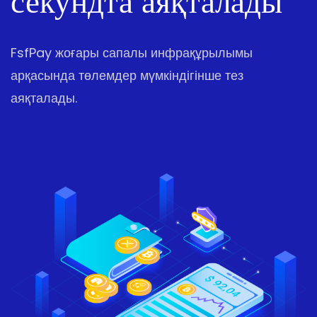
секундта аяқталады
FsfPay жоғары сапалы инфрақұрылымы
арқасында төлемдер мүмкіндігінше тез
аяқталады.