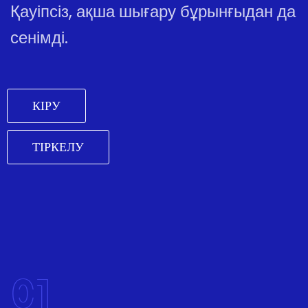
Қауіпсіз, ақша шығару бұрынғыдан да
сенімді.
КІРУ
ТІРКЕЛУ
01