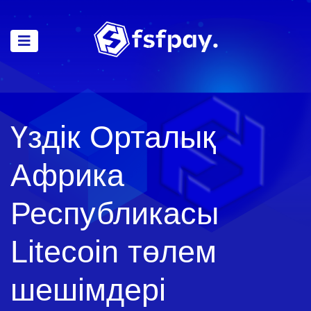
Үздік Орталық
Африка
Республикасы
Litecoin төлем
шешімдері