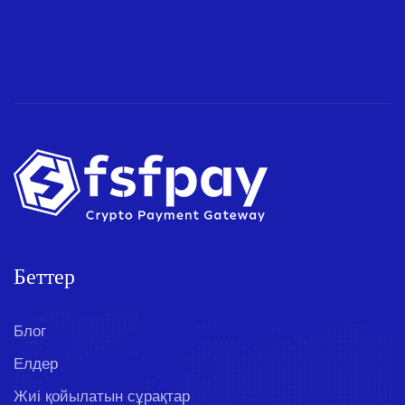
Беттер
Блог
Елдер
Жиі қойылатын сұрақтар