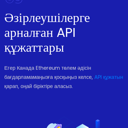
Әзірлеушілерге
арналған API
құжаттары
Егер Канада Ethereum төлем әдісін
бағдарламамаңызға қосқыңыз келсе,
API құжатын
қарап, оңай біріктіре аласыз.