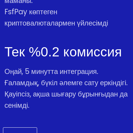
маманы.
FsfPay көптеген
криптовалюталармен үйлесімді
Тек %0.2 комиссия
Оңай, 5 минутта интеграция.
Ғаламдық, бүкіл әлемге сату еркіндігі.
Қауіпсіз, ақша шығару бұрынғыдан да
сенімді.