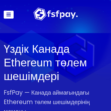
Үздік Канада
Ethereum төлем
шешімдері
FsfPay — Канада аймағындағы
Ethereum төлем шешімдерінің