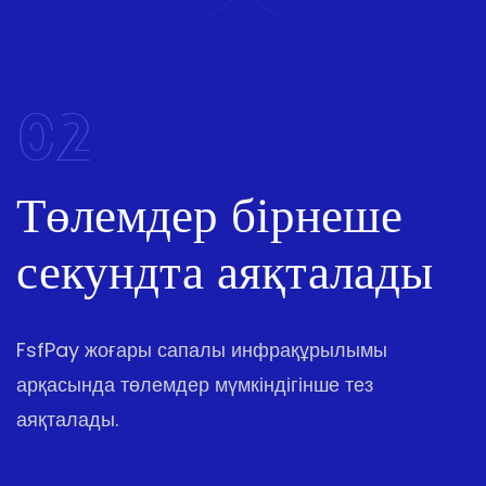
02
Төлемдер бірнеше
секундта аяқталады
FsfPay жоғары сапалы инфрақұрылымы
арқасында төлемдер мүмкіндігінше тез
аяқталады.