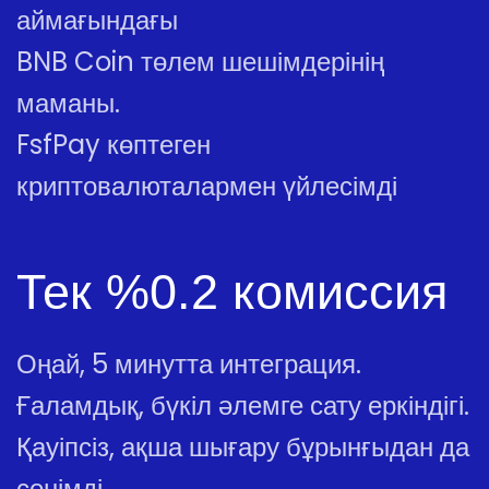
аймағындағы
BNB Coin төлем шешімдерінің
маманы.
FsfPay көптеген
криптовалюталармен үйлесімді
Тек %0.2 комиссия
Оңай, 5 минутта интеграция.
Ғаламдық, бүкіл әлемге сату еркіндігі.
Қауіпсіз, ақша шығару бұрынғыдан да
сенімді.