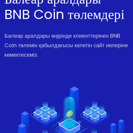
BNB Coin төлемдері
Балеар аралдары өңірінде клиенттерінен BNB
Coin төлемін қабылдағысы келетін сайт иелеріне
көмектесеміз.