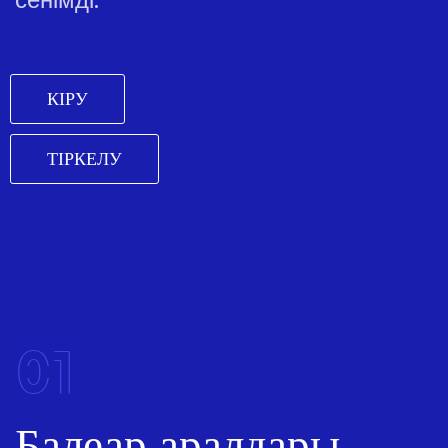
КІРУ
ТІРКЕЛУ
01
Балеар аралдары