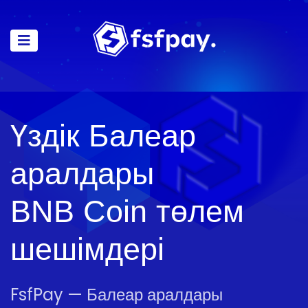
Үздік Балеар
аралдары
BNB Coin төлем
шешімдері
FsfPay — Балеар аралдары