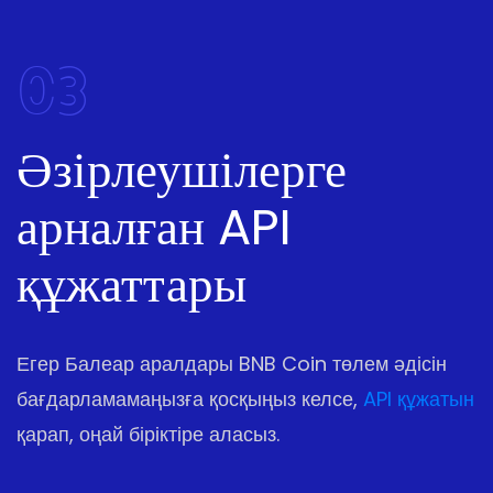
03
Әзірлеушілерге
арналған API
құжаттары
Егер Балеар аралдары BNB Coin төлем әдісін
бағдарламамаңызға қосқыңыз келсе,
API құжатын
қарап, оңай біріктіре аласыз.