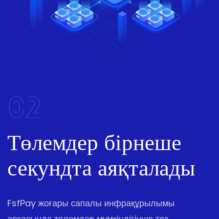
02
Төлемдер бірнеше
секундта аяқталады
FsfPay жоғары сапалы инфрақұрылымы
арқасында төлемдер мүмкіндігінше тез