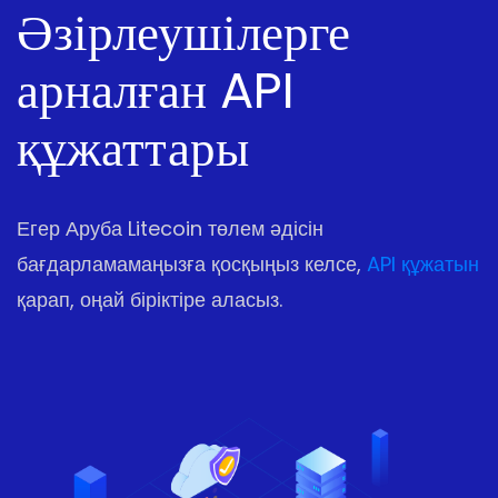
Әзірлеушілерге
арналған API
құжаттары
Егер Аруба Litecoin төлем әдісін
бағдарламамаңызға қосқыңыз келсе,
API құжатын
қарап, оңай біріктіре аласыз.