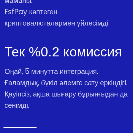
маманы.
FsfPay көптеген
криптовалюталармен үйлесімді
Тек %0.2 комиссия
Оңай, 5 минутта интеграция.
Ғаламдық, бүкіл әлемге сату еркіндігі.
Қауіпсіз, ақша шығару бұрынғыдан да
сенімді.