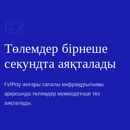
02
Төлемдер бірнеше
секундта аяқталады
FsfPay жоғары сапалы инфрақұрылымы
арқасында төлемдер мүмкіндігінше тез
аяқталады.