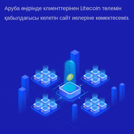
Аруба өңірінде клиенттерінен Litecoin төлемін
қабылдағысы келетін сайт иелеріне көмектесеміз.