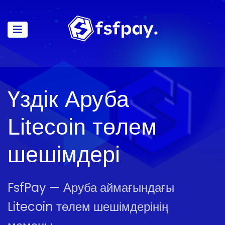
Үздік Аруба
Litecoin төлем
шешімдері
FsfPay — Аруба аймағындағы
Litecoin төлем шешімдерінің