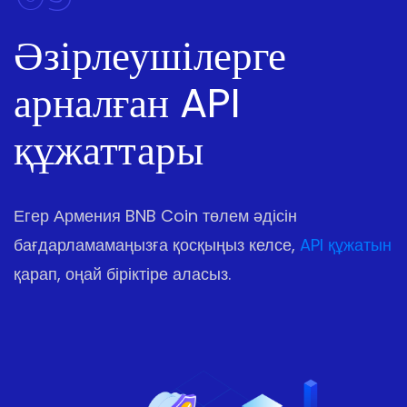
Әзірлеушілерге
арналған API
құжаттары
Егер Армения BNB Coin төлем әдісін
бағдарламамаңызға қосқыңыз келсе,
API құжатын
қарап, оңай біріктіре аласыз.