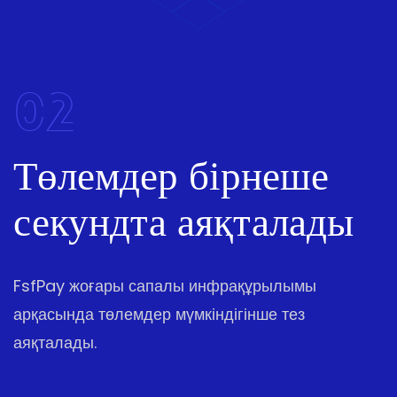
02
Төлемдер бірнеше
секундта аяқталады
FsfPay жоғары сапалы инфрақұрылымы
арқасында төлемдер мүмкіндігінше тез
аяқталады.