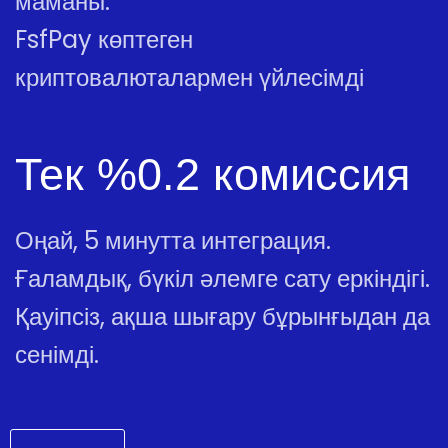
маманы.
FsfPay көптеген
криптовалюталармен үйлесімді
Тек %0.2 комиссия
Оңай, 5 минутта интеграция.
Ғаламдық, бүкіл әлемге сату еркіндігі.
Қауіпсіз, ақша шығару бұрынғыдан да
сенімді.