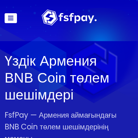
Үздік Армения
BNB Coin төлем
шешімдері
FsfPay — Армения аймағындағы
BNB Coin төлем шешімдерінің