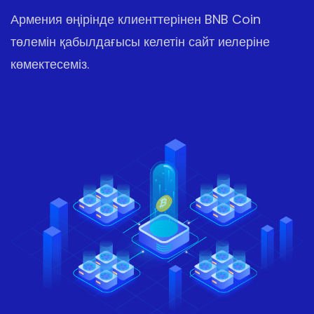
Армения өңірінде клиенттерінен BNB Coin
төлемін қабылдағысы келетін сайт иелеріне
көмектесеміз.