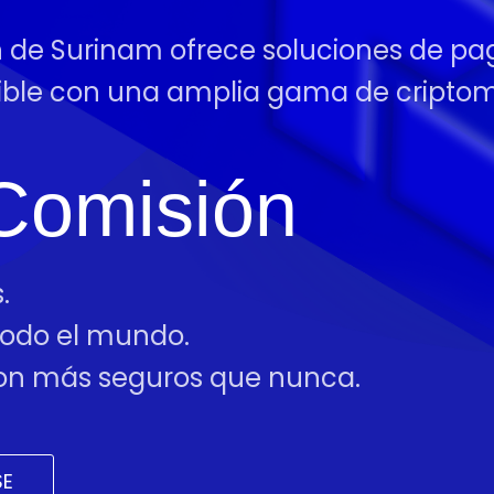
n de Surinam ofrece soluciones de pag
tible con una amplia gama de cript
Comisión
.
 todo el mundo.
 son más seguros que nunca.
SE