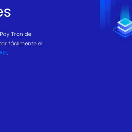
es
fPay Tron de
ar fácilmente el
API
.