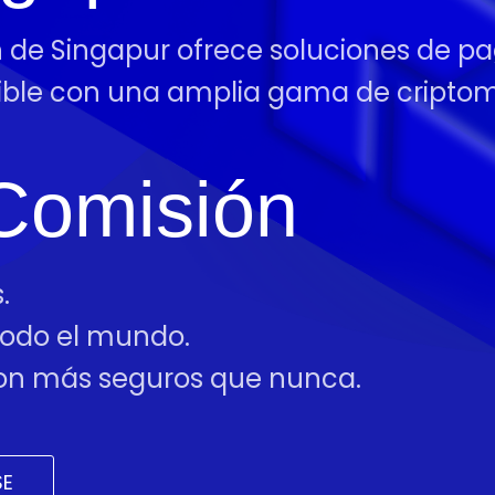
n de Singapur ofrece soluciones de pa
tible con una amplia gama de cript
Comisión
.
 todo el mundo.
 son más seguros que nunca.
SE