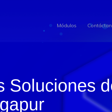
Módulos
Contáctan
s Soluciones 
ngapur