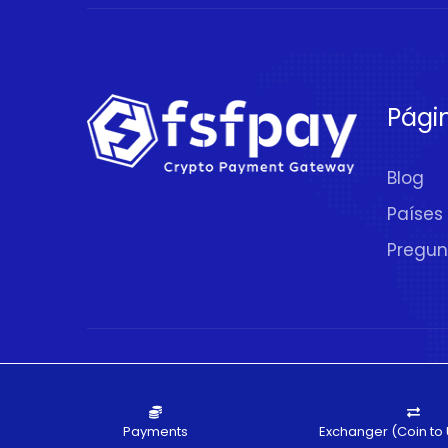
Pági
Blog
Países
Pregun
© 2020 - 2026.
FSFPAY.com
. Todos los De
Payments
Exchanger (Coin to 