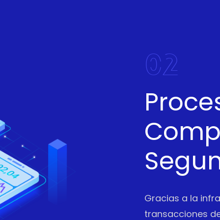
02
Proce
Compl
Segu
Gracias a la infr
transacciones de