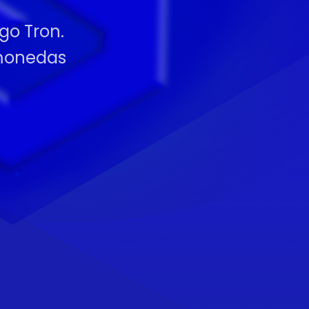
go Tron.
omonedas