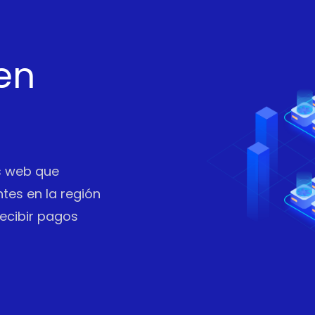
en
os web que
ntes en la región
recibir pagos