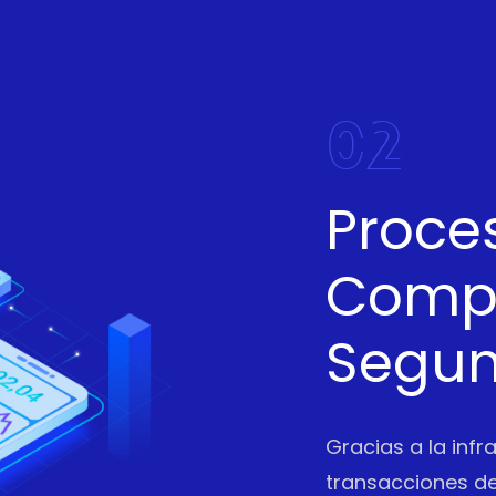
02
Proce
Compl
Segu
Gracias a la infr
transacciones de