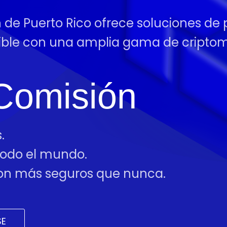
n de Puerto Rico ofrece soluciones de 
tible con una amplia gama de cript
Comisión
.
 todo el mundo.
 son más seguros que nunca.
SE