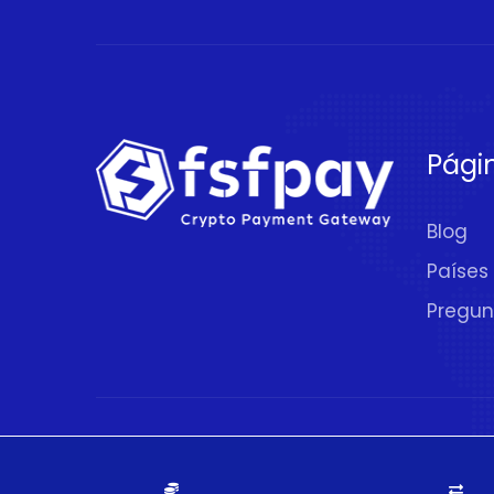
Pági
Blog
Países
Pregun
© 2020 - 2026.
FSFPAY.com
. Todos los De