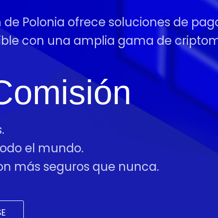
n de Polonia ofrece soluciones de pago
tible con una amplia gama de cript
Comisión
.
 todo el mundo.
 son más seguros que nunca.
SE