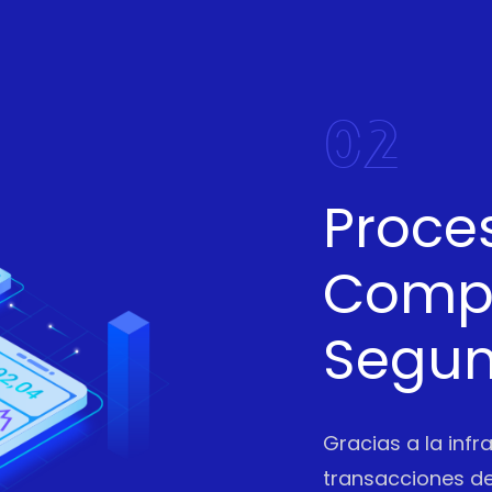
02
Proce
Compl
Segu
Gracias a la infr
transacciones de