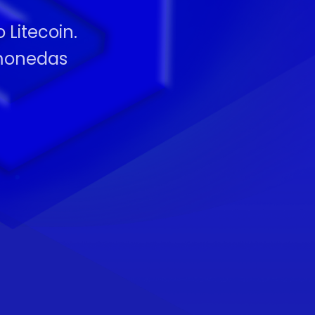
 Litecoin.
omonedas