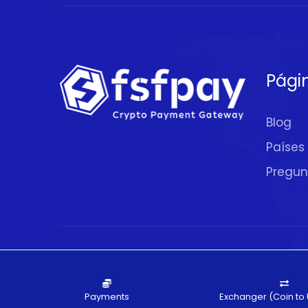
Pági
Blog
Países
Pregun
© 2020 - 2026.
FSFPAY.com
. Todos los De
Payments
Exchanger (Coin to 