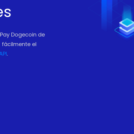
es
fPay Dogecoin de
 fácilmente el
API
.