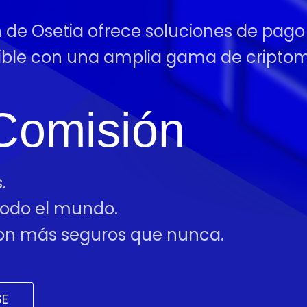
ón de Osetia ofrece soluciones de pag
tible con una amplia gama de cript
Comisión
.
 todo el mundo.
 son más seguros que nunca.
SE