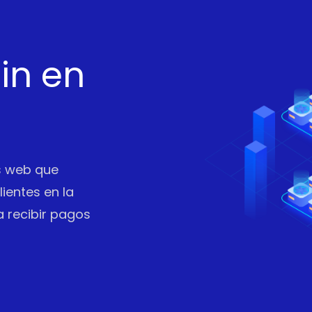
in en
os web que
ientes en la
a recibir pagos