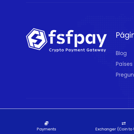
Pági
Blog
Países
Pregun
© 2020 - 2026.
FSFPAY.com
. Todos los De
Payments
Exchanger (Coin to 