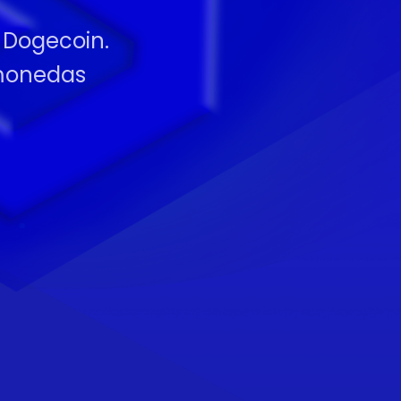
o Dogecoin.
omonedas