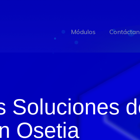
Módulos
Contáctan
s Soluciones 
n Osetia