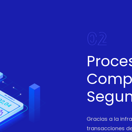
02
Proce
Compl
Segu
Gracias a la infr
transacciones de