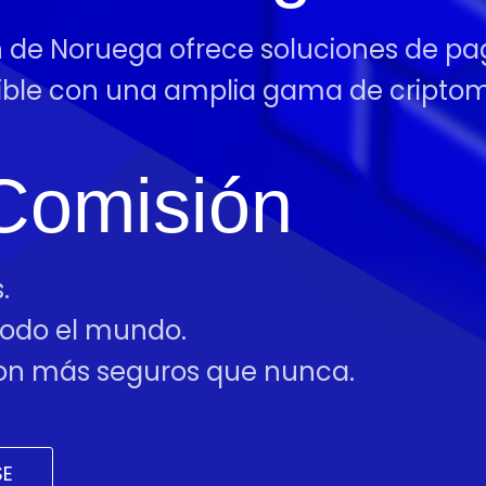
ón de Noruega ofrece soluciones de p
tible con una amplia gama de cript
Comisión
.
 todo el mundo.
 son más seguros que nunca.
SE