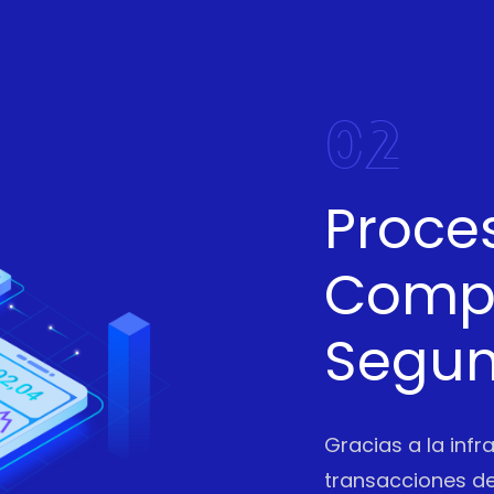
02
Proce
Compl
Segu
Gracias a la infr
transacciones de