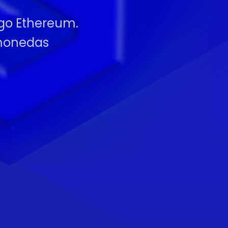
ago Ethereum.
omonedas