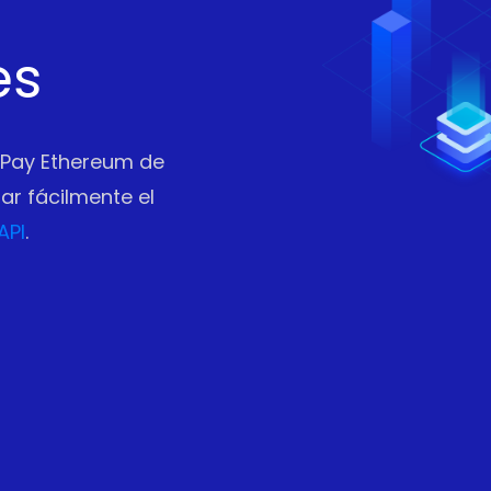
es
fPay Ethereum de
r fácilmente el
API
.