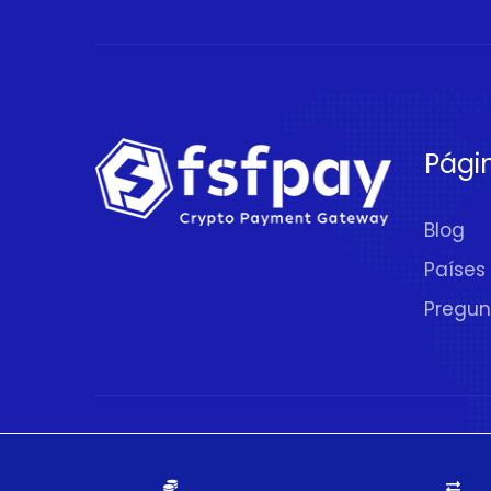
Pági
Blog
Países
Pregun
© 2020 - 2026.
FSFPAY.com
. Todos los De