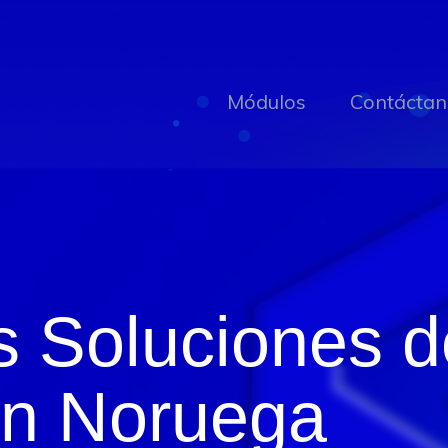
Módulos
Contáctan
s Soluciones 
en Noruega