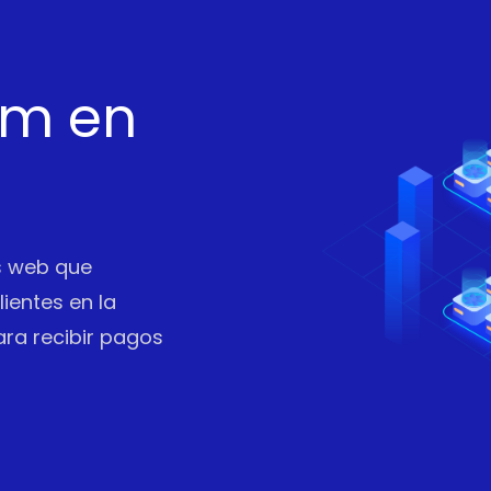
um en
os web que
ientes en la
ara recibir pagos