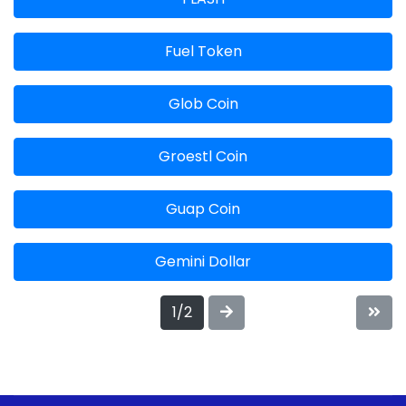
Fuel Token
Glob Coin
Groestl Coin
Guap Coin
Gemini Dollar
1/2