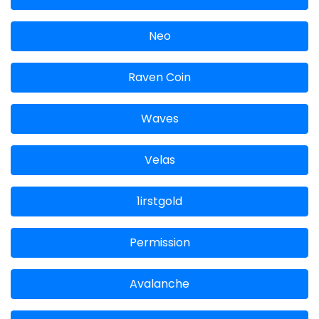
Neo
Raven Coin
Waves
Velas
1irstgold
Permission
Avalanche