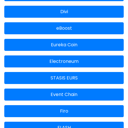
Divi
eBoost
Eureka Coin
Electroneum
STASIS EURS
Event Chain
Firo
FLASH