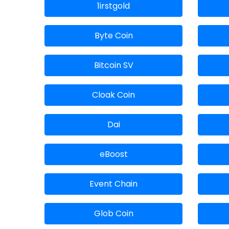
1irstgold
Byte Coin
Bitcoin SV
Cloak Coin
Dai
eBoost
Event Chain
Glob Coin