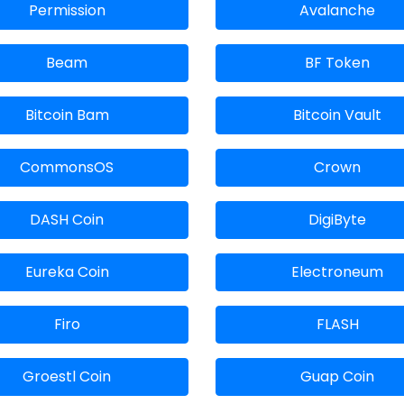
Permission
Avalanche
Beam
BF Token
Bitcoin Bam
Bitcoin Vault
CommonsOS
Crown
DASH Coin
DigiByte
Eureka Coin
Electroneum
Firo
FLASH
Groestl Coin
Guap Coin