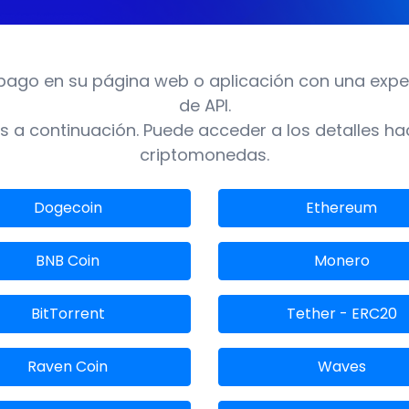
pago en su página web o aplicación con una experi
de API.
 a continuación. Puede acceder a los detalles ha
criptomonedas.
Dogecoin
Ethereum
BNB Coin
Monero
BitTorrent
Tether - ERC20
Raven Coin
Waves