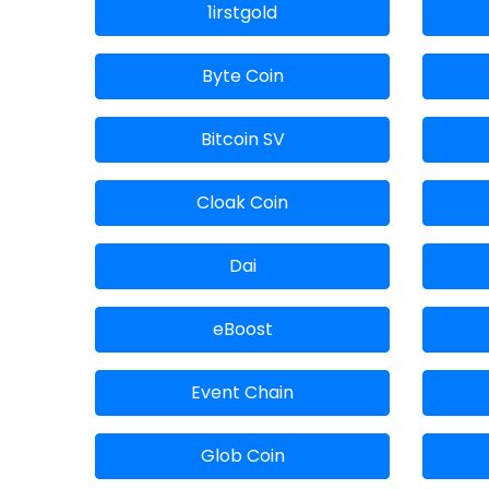
1irstgold
Byte Coin
Bitcoin SV
Cloak Coin
Dai
eBoost
Event Chain
Glob Coin