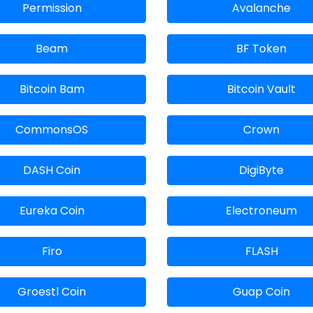
Permission
Avalanche
Beam
BF Token
Bitcoin Bam
Bitcoin Vault
CommonsOS
Crown
DASH Coin
DigiByte
Eureka Coin
Electroneum
Firo
FLASH
Groestl Coin
Guap Coin