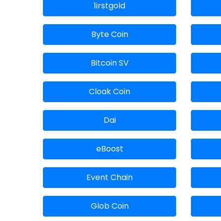
1irstgold
Byte Coin
Bitcoin SV
Cloak Coin
Dai
eBoost
Event Chain
Glob Coin