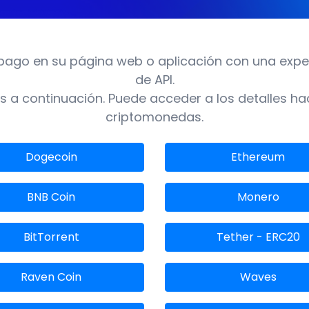
pago en su página web o aplicación con una experi
de API.
 a continuación. Puede acceder a los detalles ha
criptomonedas.
Dogecoin
Ethereum
BNB Coin
Monero
BitTorrent
Tether - ERC20
Raven Coin
Waves