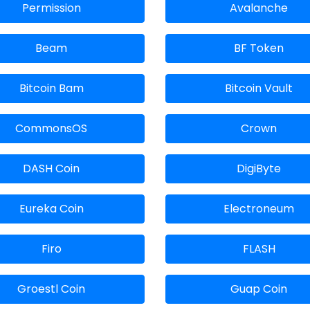
Permission
Avalanche
Beam
BF Token
Bitcoin Bam
Bitcoin Vault
CommonsOS
Crown
DASH Coin
DigiByte
Eureka Coin
Electroneum
Firo
FLASH
Groestl Coin
Guap Coin