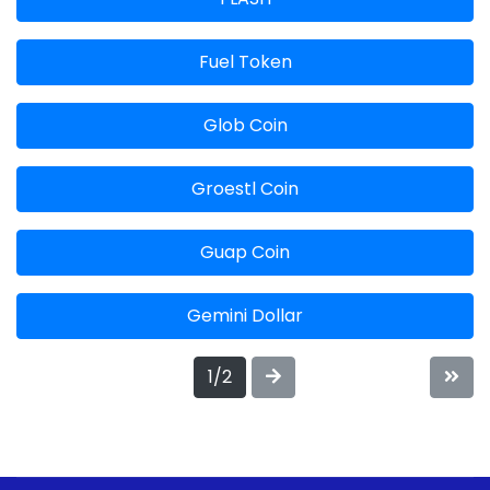
Fuel Token
Glob Coin
Groestl Coin
Guap Coin
Gemini Dollar
1/2