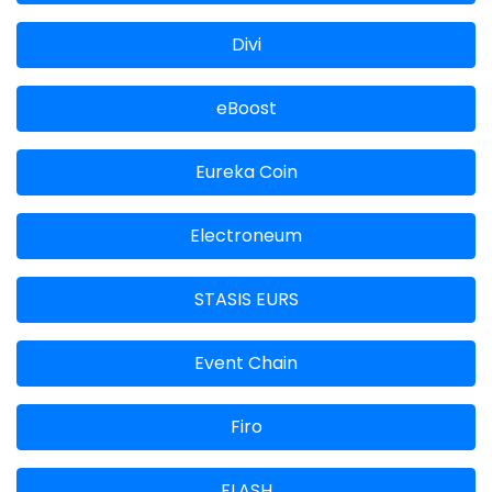
Divi
eBoost
Eureka Coin
Electroneum
STASIS EURS
Event Chain
Firo
FLASH