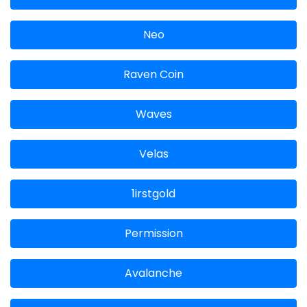
Neo
Raven Coin
Waves
Velas
1irstgold
Permission
Avalanche