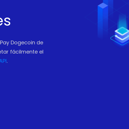
es
fPay Dogecoin de
ar fácilmente el
API
.