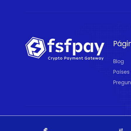
Pági
Blog
Países
Pregun
© 2020 - 2026.
FSFPAY.com
. Todos los De