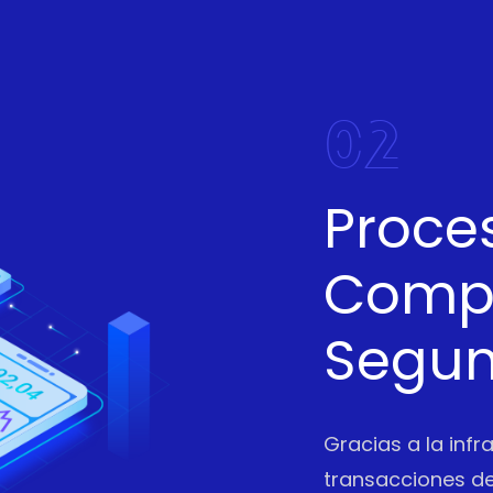
02
Proce
Compl
Segu
Gracias a la infr
transacciones de