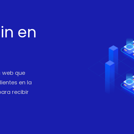
in en
os web que
ientes en la
ara recibir