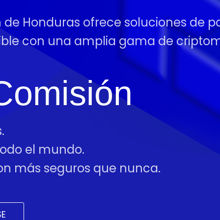
ón de Honduras ofrece soluciones de 
tible con una amplia gama de cript
Comisión
.
 todo el mundo.
 son más seguros que nunca.
SE