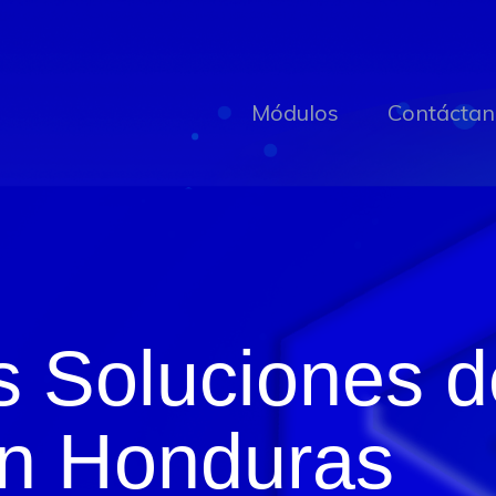
Módulos
Contáctan
s Soluciones 
n Honduras