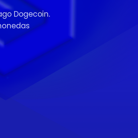
pago Dogecoin.
omonedas