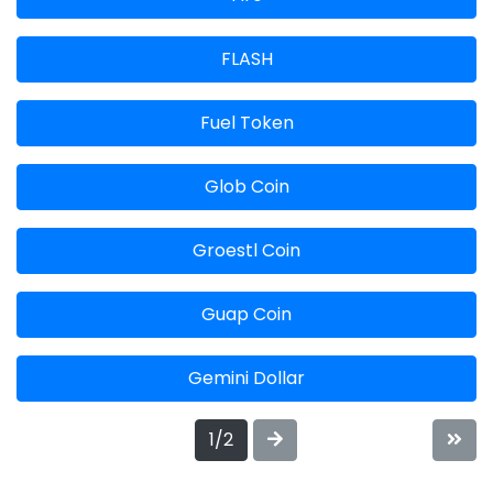
FLASH
Fuel Token
Glob Coin
Groestl Coin
Guap Coin
Gemini Dollar
1/2