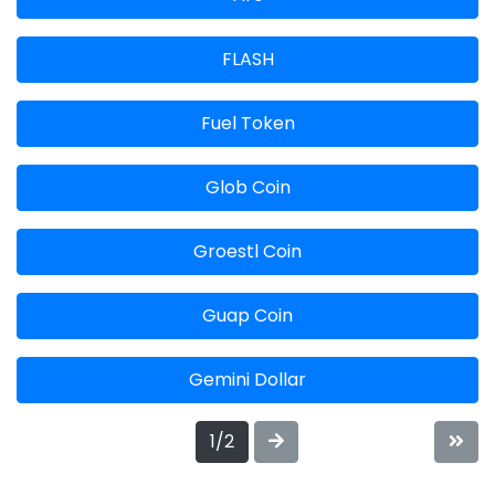
FLASH
Fuel Token
Glob Coin
Groestl Coin
Guap Coin
Gemini Dollar
1/2