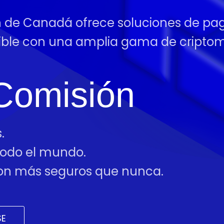
ón de Canadá ofrece soluciones de pag
tible con una amplia gama de cript
Comisión
.
 todo el mundo.
 son más seguros que nunca.
SE