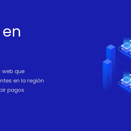
 en
os web que
entes en la región
bir pagos