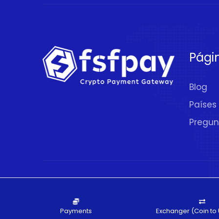
Pági
Blog
Países
Pregun
© 2020 - 2026.
FSFPAY.com
. Todos los De
Payments
Exchanger (Coin to 