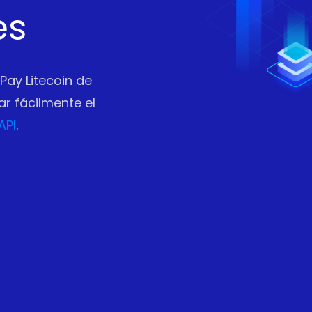
es
Pay Litecoin de
r fácilmente el
API
.