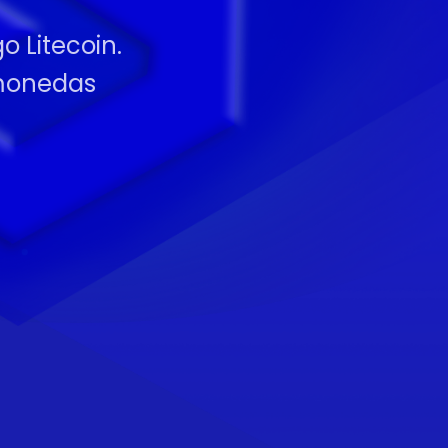
o Litecoin.
omonedas