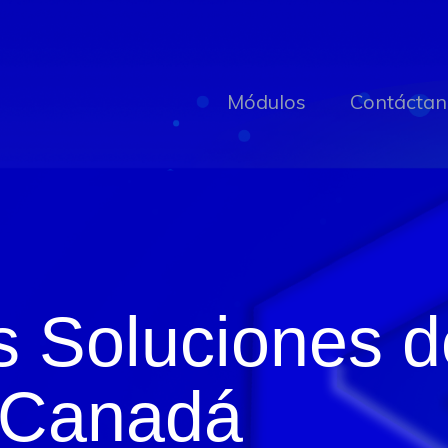
Módulos
Contáctan
s Soluciones 
n Canadá