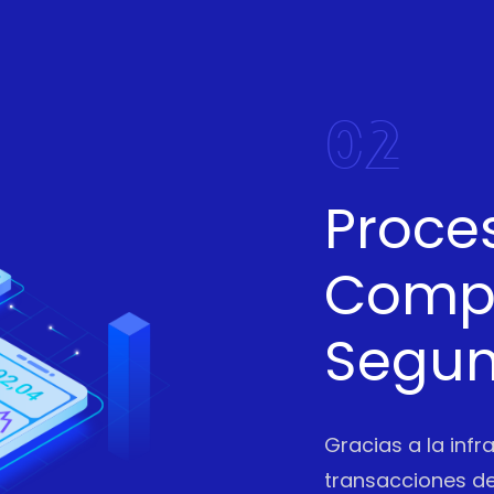
02
Proce
Compl
Segu
Gracias a la infr
transacciones de