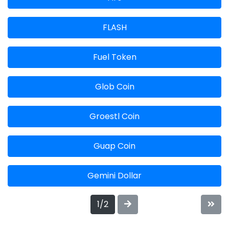
FLASH
Fuel Token
Glob Coin
Groestl Coin
Guap Coin
Gemini Dollar
1/2