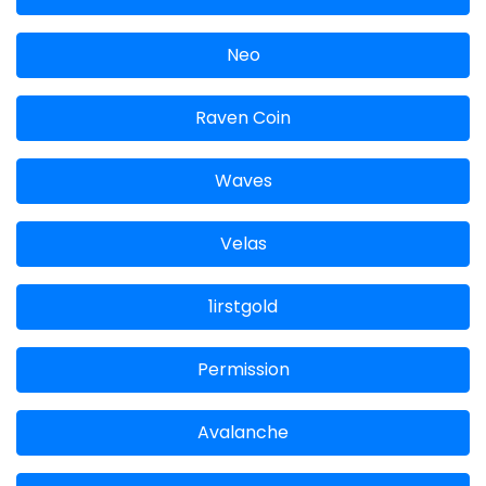
Neo
Raven Coin
Waves
Velas
1irstgold
Permission
Avalanche