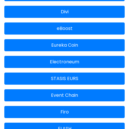
Divi
eBoost
Eureka Coin
Electroneum
STASIS EURS
Event Chain
Firo
FLASH