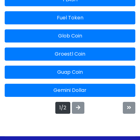
Fuel Token
Glob Coin
Groestl Coin
Guap Coin
Gemini Dollar
1/2